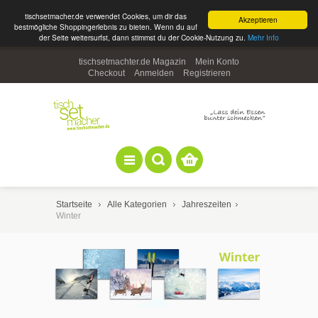
tischsetmacher.de verwendet Cookies, um dir das
Akzeptieren
bestmögliche Shoppingerlebnis zu bieten. Wenn du auf
der Seite weitersurfst, dann stimmst du der Cookie-Nutzung zu.
Mehr Info
tischsetmachter.de Magazin
Mein Konto
Checkout
Anmelden
Registrieren
Startseite
Alle Kategorien
Jahreszeiten
Winter