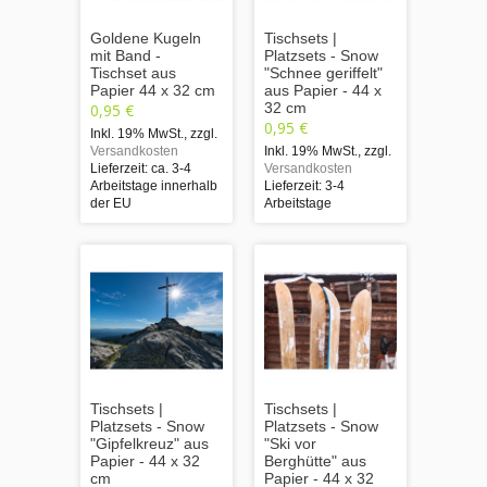
Goldene Kugeln
Tischsets |
mit Band -
Platzsets - Snow
Tischset aus
"Schnee geriffelt"
Papier 44 x 32 cm
aus Papier - 44 x
32 cm
0,95 €
0,95 €
Inkl. 19% MwSt.
,
zzgl.
Versandkosten
Inkl. 19% MwSt.
,
zzgl.
Lieferzeit: ca. 3-4
Versandkosten
Arbeitstage innerhalb
Lieferzeit: 3-4
der EU
Arbeitstage
Tischsets |
Tischsets |
Platzsets - Snow
Platzsets - Snow
"Gipfelkreuz" aus
"Ski vor
Papier - 44 x 32
Berghütte" aus
cm
Papier - 44 x 32