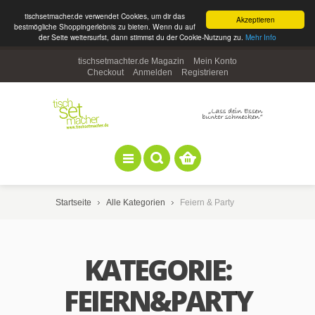
tischsetmacher.de verwendet Cookies, um dir das
Akzeptieren
bestmögliche Shoppingerlebnis zu bieten. Wenn du auf
der Seite weitersurfst, dann stimmst du der Cookie-Nutzung zu.
Mehr Info
tischsetmachter.de Magazin
Mein Konto
Checkout
Anmelden
Registrieren
Startseite
Alle Kategorien
Feiern & Party
KATEGORIE:
FEIERN&PARTY