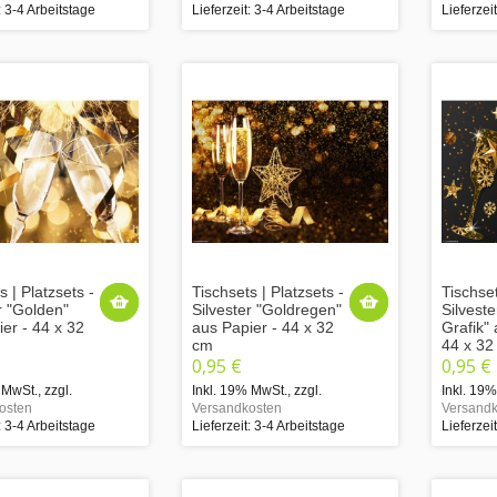
: 3-4 Arbeitstage
Lieferzeit: 3-4 Arbeitstage
Lieferzei
s | Platzsets -
Tischsets | Platzsets -
Tischset
r "Golden"
Silvester "Goldregen"
Silveste
er - 44 x 32
aus Papier - 44 x 32
Grafik" 
cm
44 x 32
0,95 €
0,95 €
 MwSt.
,
zzgl.
Inkl. 19% MwSt.
,
zzgl.
Inkl. 19
osten
Versandkosten
Versandk
: 3-4 Arbeitstage
Lieferzeit: 3-4 Arbeitstage
Lieferzei