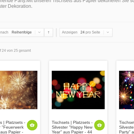
hende Party.Mit unseren Tischsets aus Papier dekorieren Sie sch
ster Dekoration.
 nach
Reihenfolge
Anzeigen
24
pro Seite
uf 24 von 25 gesamt
s | Platzsets -
Tischsets | Platzsets -
Tischset
er "Feuerwerk
Silvester "Happy New
Silveste
aus Papier -
Year" aus Papier - 44
Party" 