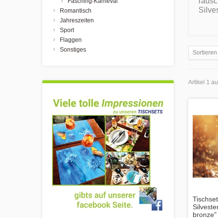
rausc
Fasching-Karneval
Silve
Romantisch
Jahreszeiten
Sport
Flaggen
Sonstiges
Sortieren
Artikel 1 a
Tischset
Silvest
bronze" 