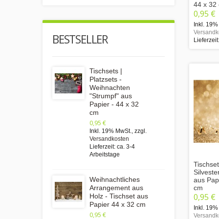
44 x 32
0,95 €
Inkl. 19%
Versandk
BESTSELLER
Lieferzeit
Tischsets |
Platzsets -
Weihnachten
"Strumpf" aus
Papier - 44 x 32
cm
0,95 €
Inkl. 19% MwSt.
,
zzgl.
Versandkosten
Lieferzeit: ca. 3-4
Arbeitstage
Tischset
Silveste
Weihnachtliches
aus Papi
cm
Arrangement aus
0,95 €
Holz - Tischset aus
Papier 44 x 32 cm
Inkl. 19%
0,95 €
Versandk