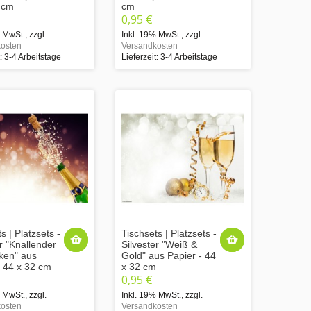
 cm
cm
0,95 €
% MwSt.
,
zzgl.
Inkl. 19% MwSt.
,
zzgl.
osten
Versandkosten
t: 3-4 Arbeitstage
Lieferzeit: 3-4 Arbeitstage
s | Platzsets -
Tischsets | Platzsets -
r "Knallender
Silvester "Weiß &
ken" aus
Gold" aus Papier - 44
- 44 x 32 cm
x 32 cm
0,95 €
% MwSt.
,
zzgl.
Inkl. 19% MwSt.
,
zzgl.
osten
Versandkosten