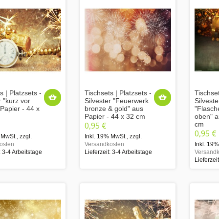
s | Platzsets -
Tischsets | Platzsets -
Tischset
r "kurz vor
Silvester "Feuerwerk
Silveste
Papier - 44 x
bronze & gold" aus
"Flasch
Papier - 44 x 32 cm
oben" a
0,95 €
cm
0,95 €
 MwSt.
,
zzgl.
Inkl. 19% MwSt.
,
zzgl.
osten
Versandkosten
Inkl. 19
: 3-4 Arbeitstage
Lieferzeit: 3-4 Arbeitstage
Versandk
Lieferzei