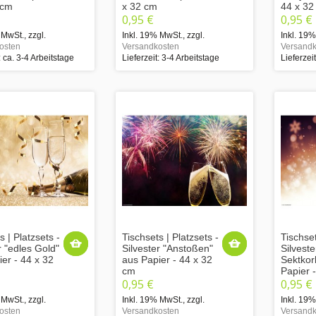
 cm
x 32 cm
44 x 32
0,95 €
0,95 €
 MwSt.
,
zzgl.
Inkl. 19% MwSt.
,
zzgl.
Inkl. 19
osten
Versandkosten
Versandk
: ca. 3-4 Arbeitstage
Lieferzeit: 3-4 Arbeitstage
Lieferzei
s | Platzsets -
Tischsets | Platzsets -
Tischset
r "edles Gold"
Silvester "Anstoßen"
Silveste
er - 44 x 32
aus Papier - 44 x 32
Sektkor
cm
Papier 
0,95 €
0,95 €
 MwSt.
,
zzgl.
Inkl. 19% MwSt.
,
zzgl.
Inkl. 19
osten
Versandkosten
Versandk