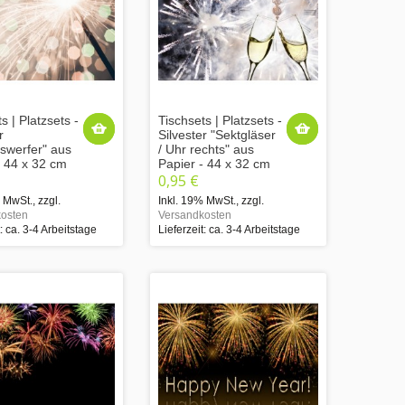
s | Platzsets -
Tischsets | Platzsets -
r
Silvester "Sektgläser
eswerfer" aus
/ Uhr rechts" aus
- 44 x 32 cm
Papier - 44 x 32 cm
0,95 €
% MwSt.
,
zzgl.
Inkl. 19% MwSt.
,
zzgl.
osten
Versandkosten
t: ca. 3-4 Arbeitstage
Lieferzeit: ca. 3-4 Arbeitstage