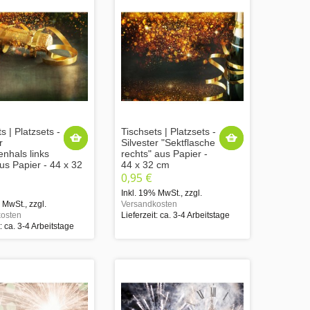
s | Platzsets -
Tischsets | Platzsets -
r
Silvester "Sektflasche
enhals links
rechts" aus Papier -
us Papier - 44 x 32
44 x 32 cm
0,95 €
Inkl. 19% MwSt.
,
zzgl.
% MwSt.
,
zzgl.
Versandkosten
osten
Lieferzeit: ca. 3-4 Arbeitstage
t: ca. 3-4 Arbeitstage