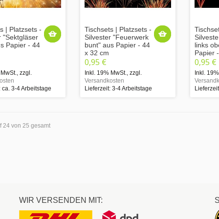
s | Platzsets -
Tischsets | Platzsets -
Tischset
r "Sektgläser
Silvester "Feuerwerk
Silvest
us Papier - 44
bunt" aus Papier - 44
links o
x 32 cm
Papier 
0,95 €
0,95 €
 MwSt.
,
zzgl.
Inkl. 19% MwSt.
,
zzgl.
Inkl. 19
osten
Versandkosten
Versandk
: ca. 3-4 Arbeitstage
Lieferzeit: 3-4 Arbeitstage
Lieferzei
uf 24 von 25 gesamt
WIR VERSENDEN MIT: