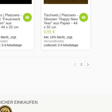
s | Platzsets -
Tischsets | Platzsets -
er "Feuerwerk
Silvester "Happy New
ben" aus
Year" aus Papier - 44
- 44 x 32 cm
x 32 cm
0,95 €
% MwSt.
,
zzgl.
Inkl. 19% MwSt.
,
zzgl.
osten
Versandkosten
t: 3-4 Arbeitstage
Lieferzeit: 3-4 Arbeitstage
1
2
SICHER EINKAUFEN