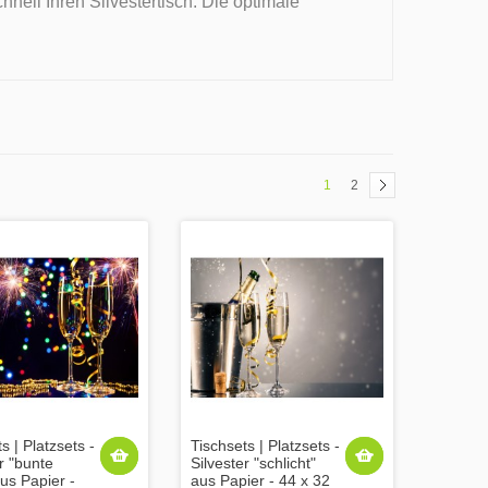
nell Ihren Silvestertisch. Die optimale
1
2
s | Platzsets -
Tischsets | Platzsets -
r "bunte
Silvester "schlicht"
aus Papier -
aus Papier - 44 x 32