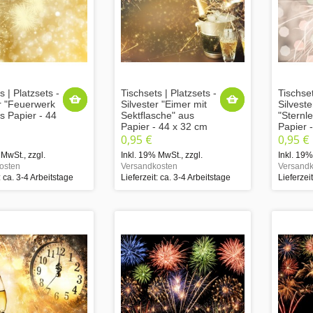
s | Platzsets -
Tischsets | Platzsets -
Tischset
er "Feuerwerk
Silvester "Eimer mit
Silveste
s Papier - 44
Sektflasche" aus
"Sternl
Papier - 44 x 32 cm
Papier 
0,95 €
0,95 €
 MwSt.
,
zzgl.
Inkl. 19% MwSt.
,
zzgl.
Inkl. 19
osten
Versandkosten
Versandk
: ca. 3-4 Arbeitstage
Lieferzeit: ca. 3-4 Arbeitstage
Lieferzei