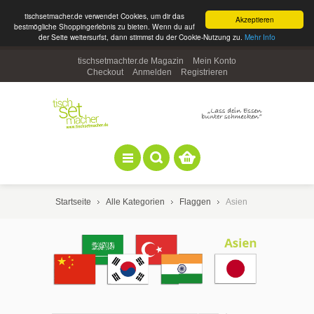
tischsetmacher.de verwendet Cookies, um dir das
Akzeptieren
bestmögliche Shoppingerlebnis zu bieten. Wenn du auf
der Seite weitersurfst, dann stimmst du der Cookie-Nutzung zu.
Mehr Info
tischsetmachter.de Magazin
Mein Konto
Checkout
Anmelden
Registrieren
Startseite
Alle Kategorien
Flaggen
Asien