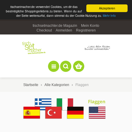
tischsetmacher.de verwendet Cookies, um dir das
Akzeptieren
bestmögliche Shoppingerlebnis zu bieten. Wenn du auf
der Seite weitersurfst, dann stimmst du der Cookie-Nutzung zu.
Mehr Info
tischsetmachter.de Magazin
Mein Konto
Checkout
Anmelden
Registrieren
Startseite
Alle Kategorien
Flaggen