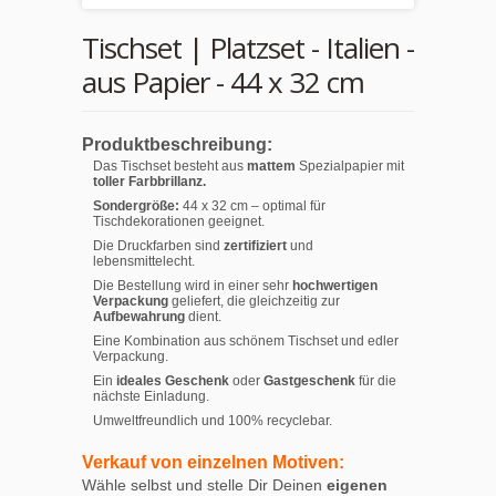
Tischset | Platzset - Italien -
aus Papier - 44 x 32 cm
Produktbeschreibung:
Das Tischset besteht aus
mattem
Spezialpapier mit
toller Farbbrillanz.
Sondergröße:
44 x 32 cm – optimal für
Tischdekorationen geeignet.
Die Druckfarben sind
zertifiziert
und
lebensmittelecht.
Die Bestellung wird in einer sehr
hochwertigen
Verpackung
geliefert, die gleichzeitig zur
Aufbewahrung
dient.
Eine Kombination aus schönem Tischset und edler
Verpackung.
Ein
ideales Geschenk
oder
Gastgeschenk
für die
nächste Einladung.
Umweltfreundlich und 100% recyclebar.
Verkauf von einzelnen Motiven:
Wähle selbst und stelle Dir Deinen
eigenen