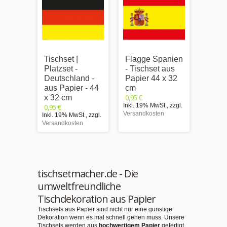
Tischset |
Flagge Spanien
Tischs
Platzset -
- Tischset aus
Platzs
Deutschland -
Papier 44 x 32
Frank
aus Papier - 44
cm
aus P
0,95 €
x 32 cm
x 32 
Inkl. 19% MwSt.
,
zzgl.
0,95 €
0,95 €
Versandkosten
Inkl. 19% MwSt.
,
zzgl.
Inkl. 1
Versandkosten
Versand
tischsetmacher.de - Die
umweltfreundliche
Tischdekoration aus Papier
Tischsets aus Papier sind nicht nur eine günstige
Dekoration wenn es mal schnell gehen muss. Unsere
Tischsets werden aus
hochwertigem Papier
gefertigt