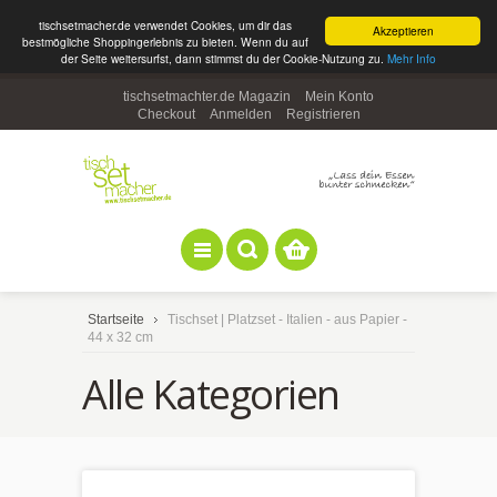
tischsetmacher.de verwendet Cookies, um dir das
Akzeptieren
bestmögliche Shoppingerlebnis zu bieten. Wenn du auf
der Seite weitersurfst, dann stimmst du der Cookie-Nutzung zu.
Mehr Info
tischsetmachter.de Magazin
Mein Konto
Checkout
Anmelden
Registrieren
Startseite
Tischset | Platzset - Italien - aus Papier -
44 x 32 cm
Alle Kategorien