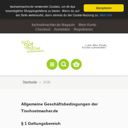
tischsetmacher.de verwendet Cookies, um dir das
Akzeptieren
bestmögliche Shoppingerlebnis zu bieten. Wenn du auf
der Seite weitersurfst, dann stimmst du der Cookie-Nutzung zu.
Mehr Info
tischsetmachter.de Magazin
Mein Konto
Checkout
Anmelden
Registrieren
Startseite
AGB
Allgemeine Geschäftsbedingungen der
Tischsetmacher.de
§ 1 Geltungsbereich