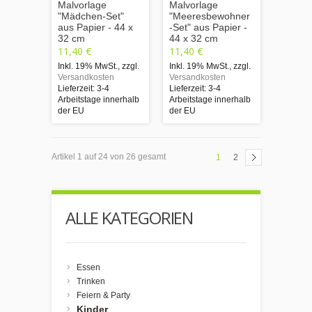
Malvorlage
Malvorlage
"Mädchen-Set"
"Meeresbewohner
aus Papier - 44 x
-Set" aus Papier -
32 cm
44 x 32 cm
11,40 €
11,40 €
Inkl. 19% MwSt.
,
zzgl.
Inkl. 19% MwSt.
,
zzgl.
Versandkosten
Versandkosten
Lieferzeit: 3-4
Lieferzeit: 3-4
Arbeitstage innerhalb
Arbeitstage innerhalb
der EU
der EU
Artikel 1 auf 24 von 26 gesamt
1
2
ALLE KATEGORIEN
Essen
Trinken
Feiern & Party
Kinder