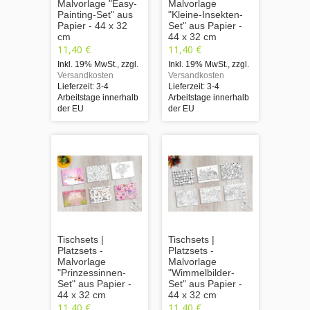
Malvorlage "Easy-
Malvorlage
Painting-Set" aus
"Kleine-Insekten-
Papier - 44 x 32
Set" aus Papier -
cm
44 x 32 cm
11,40 €
11,40 €
Inkl. 19% MwSt.
,
zzgl.
Inkl. 19% MwSt.
,
zzgl.
Versandkosten
Versandkosten
Lieferzeit: 3-4
Lieferzeit: 3-4
Arbeitstage innerhalb
Arbeitstage innerhalb
der EU
der EU
Tischsets |
Tischsets |
Platzsets -
Platzsets -
Malvorlage
Malvorlage
"Prinzessinnen-
"Wimmelbilder-
Set" aus Papier -
Set" aus Papier -
44 x 32 cm
44 x 32 cm
11,40 €
11,40 €