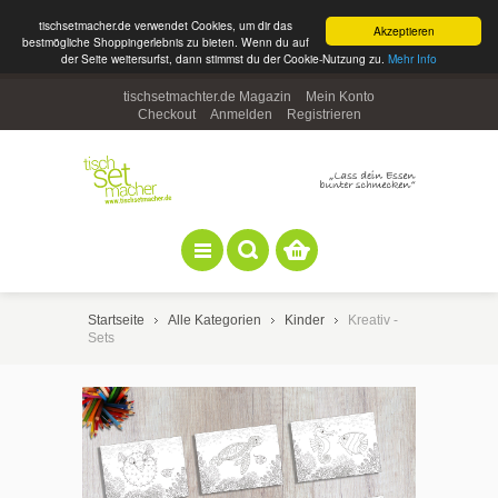
tischsetmacher.de verwendet Cookies, um dir das
Akzeptieren
bestmögliche Shoppingerlebnis zu bieten. Wenn du auf
der Seite weitersurfst, dann stimmst du der Cookie-Nutzung zu.
Mehr Info
tischsetmachter.de Magazin
Mein Konto
Checkout
Anmelden
Registrieren
Startseite
Alle Kategorien
Kinder
Kreativ -
Sets