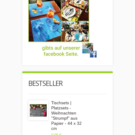
BESTSELLER
Tischsets |
Platzsets -
Weihnachten
"Strumpf" aus
Papier - 44 x 32
cm
0,95 €