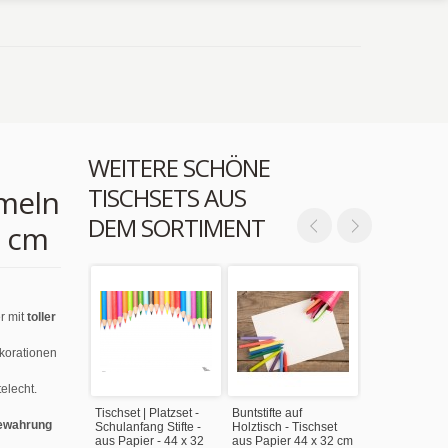
WEITERE SCHÖNE
TISCHSETS AUS
meln
DEM SORTIMENT
2 cm
r mit
toller
ekorationen
elecht.
Tischset | Platzset -
Buntstifte auf
ewahrung
Schulanfang Stifte -
Holztisch - Tischset
aus Papier - 44 x 32
aus Papier 44 x 32 cm