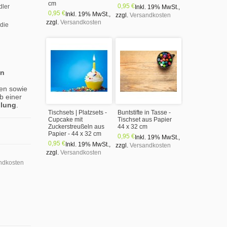
cm
0,95 €
dler
Inkl. 19% MwSt.
,
0,95 €
Inkl. 19% MwSt.
,
zzgl.
Versandkosten
zzgl.
Versandkosten
 die
en
en sowie
b einer
llung
.
Tischsets | Platzsets -
Buntstifte in Tasse -
Cupcake mit
Tischset aus Papier
Zuckerstreußeln aus
44 x 32 cm
Papier - 44 x 32 cm
0,95 €
Inkl. 19% MwSt.
,
0,95 €
Inkl. 19% MwSt.
,
zzgl.
Versandkosten
zzgl.
Versandkosten
ndkosten