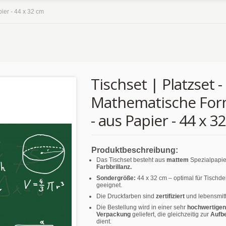
ier - 44 x 32 cm
Tischset | Platzset -
Mathematische For
- aus Papier - 44 x 3
Produktbeschreibung:
Das Tischset besteht aus
mattem
Spezialpapie
Farbbrillanz.
Sondergröße:
44 x 32 cm – optimal für Tischd
geeignet.
Die Druckfarben sind
zertifiziert
und lebensmitt
Die Bestellung wird in einer sehr
hochwertigen
Verpackung
geliefert, die gleichzeitig zur
Aufb
dient.