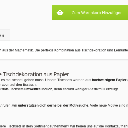
Zum Warenkorb Hinzufügen
en
ln aus der Mathematik. Die perfekte Kombination aus Tischdekoration und Lernunte
e Tischdekoration aus Papier
nn es mal schnell gehen muss. Unsere Tischsets werden aus
hochwertigem Papier
ration auf den Esstisch.
tstoff-Tischsets
umweltfreundlich
, denn es wird weniger Plastikmüll erzeugt.
anrufen,
wir unterstützen dich gerne bei der Motivsuche
. Viele neue Motive sind 
sere Tischsets in dein Sortiment aufnehmen? Wir freuen uns auf die Kontaktaufna