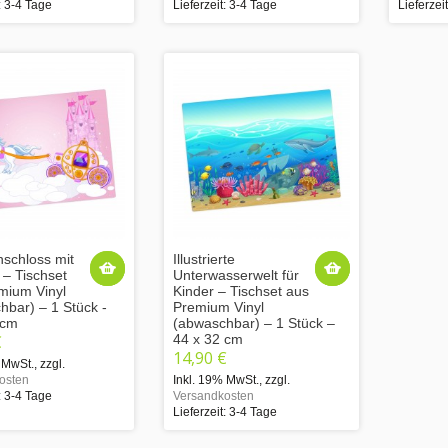
: 3-4 Tage
Lieferzeit: 3-4 Tage
Lieferzei
schloss mit
Illustrierte
 – Tischset
Unterwasserwelt für
mium Vinyl
Kinder – Tischset aus
hbar) – 1 Stück -
Premium Vinyl
 cm
(abwaschbar) – 1 Stück –
€
44 x 32 cm
14,90 €
 MwSt.
,
zzgl.
osten
Inkl. 19% MwSt.
,
zzgl.
: 3-4 Tage
Versandkosten
Lieferzeit: 3-4 Tage