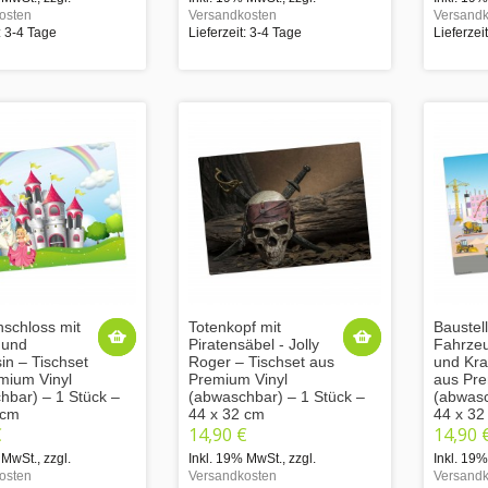
osten
Versandkosten
Versandk
: 3-4 Tage
Lieferzeit: 3-4 Tage
Lieferzei
schloss mit
Totenkopf mit
Baustell
 und
Piratensäbel - Jolly
Fahrze
in – Tischset
Roger – Tischset aus
und Kra
mium Vinyl
Premium Vinyl
aus Pre
hbar) – 1 Stück –
(abwaschbar) – 1 Stück –
(abwasc
 cm
44 x 32 cm
44 x 32
€
14,90 €
14,90 
 MwSt.
,
zzgl.
Inkl. 19% MwSt.
,
zzgl.
Inkl. 19
osten
Versandkosten
Versandk