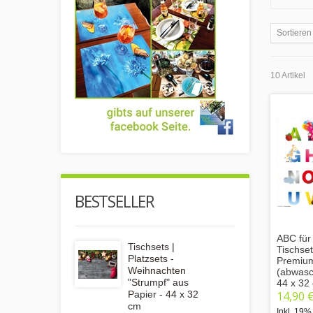
Sortieren
10 Artikel
BESTSELLER
ABC für 
Tischsets |
Tischse
Platzsets -
Premium
Weihnachten
(abwasc
"Strumpf" aus
44 x 32
14,90 
Papier - 44 x 32
cm
Inkl. 19%