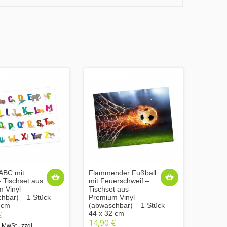
ABC mit
Flammender Fußball
– Tischset aus
mit Feuerschweif –
 Vinyl
Tischset aus
hbar) – 1 Stück –
Premium Vinyl
 cm
(abwaschbar) – 1 Stück –
€
44 x 32 cm
14,90 €
% MwSt.
,
zzgl.