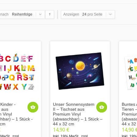
 nach
Reihenfolge
Anzeigen
24
pro Seite
Kinder -
Unser Sonnensystem
Buntes 
t aus
II – Tischset aus
Tieren 
 Vinyl
Premium Vinyl
Premium
hbar) – 1 Stück -
(abwaschbar) – 1 Stück –
(abwasc
 cm
44 x 32 cm
44 x 32
€
14,90 €
14,90 
 MwSt.
,
zzgl.
Inkl. 19% MwSt.
,
zzgl.
Inkl. 19