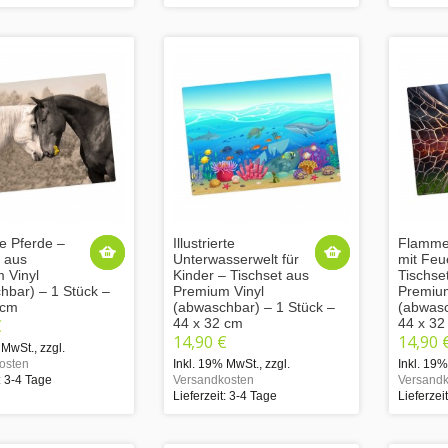
e Pferde –
Illustrierte
Flamme
t aus
Unterwasserwelt für
mit Feu
 Vinyl
Kinder – Tischset aus
Tischse
hbar) – 1 Stück –
Premium Vinyl
Premium
 cm
(abwaschbar) – 1 Stück –
(abwasc
€
44 x 32 cm
44 x 32
14,90 €
14,90 
 MwSt.
,
zzgl.
osten
Inkl. 19% MwSt.
,
zzgl.
Inkl. 19
: 3-4 Tage
Versandkosten
Versandk
Lieferzeit: 3-4 Tage
Lieferzei