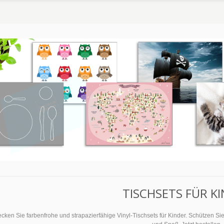
TISCHSETS FÜR K
cken Sie farbenfrohe und strapazierfähige Vinyl-Tischsets für Kinder. Schützen Si