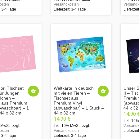
osten
Versandkosten
Versandk
: 3-4 Tage
Lieferzeit: 3-4 Tage
Lieferzei
ori TIschset
Weltkarte in deutsch
Unser 
für Jungen
mit vielen Tieren –
II – Tis
dchen –
Tischset aus
Premium
t aus Premium
Premium Vinyl
(abwasc
abwaschbar) – 1
(abwaschbar) – 1 Stück –
44 x 32
 44 x 32 cm
44 x 32 cm
14,90 
€
14,90 €
Inkl. 19
 MwSt.
,
zzgl.
Inkl. 19% MwSt.
,
zzgl.
Versandk
osten
Versandkosten
Lieferzei
: 3-4 Tage
Lieferzeit: 3-4 Tage