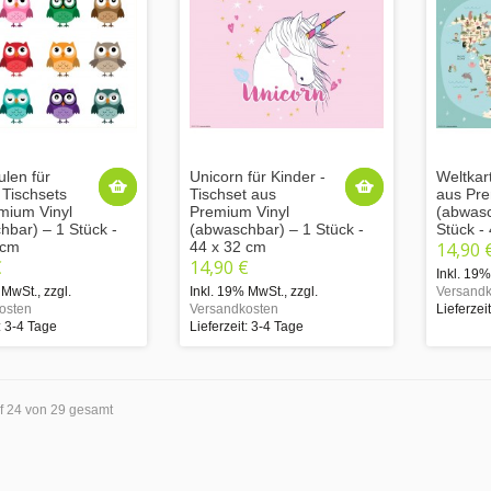
ulen für
Unicorn für Kinder -
Weltkart
 Tischsets
Tischset aus
aus Pre
mium Vinyl
Premium Vinyl
(abwasc
hbar) – 1 Stück -
(abwaschbar) – 1 Stück -
Stück -
 cm
44 x 32 cm
14,90 
€
14,90 €
Inkl. 19
 MwSt.
,
zzgl.
Inkl. 19% MwSt.
,
zzgl.
Versandk
osten
Versandkosten
Lieferzei
: 3-4 Tage
Lieferzeit: 3-4 Tage
uf 24 von 29 gesamt