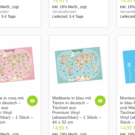
€
14,90 €
14,90 
 MwSt.
,
zzgl.
Inkl. 19% MwSt.
,
zzgl.
Inkl. 19
osten
Versandkosten
Versandk
: 3-4 Tage
Lieferzeit: 3-4 Tage
Lieferzei
e in rosa mit
Weltkarte in blau mit
Montess
n deutsch –
Tieren in deutsch –
in blau
t aus
Tischset aus
und Mä
 Vinyl
Premium Vinyl
Tischse
hbar) – 1 Stück –
(abwaschbar) – 1 Stück –
Vinyl (
 cm
44 x 32 cm
Stück –
€
14,90 €
14,90 
 MwSt.
,
zzgl.
Inkl. 19% MwSt.
,
zzgl.
Inkl. 19