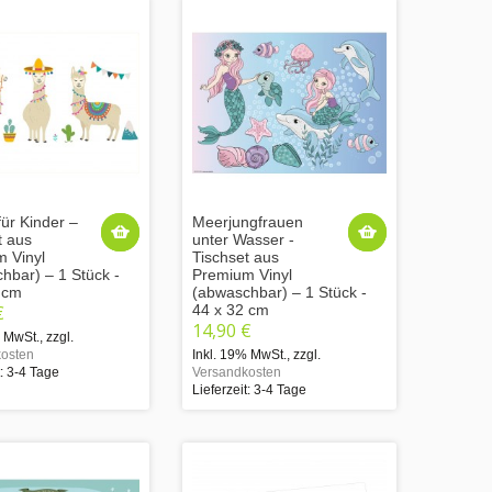
für Kinder –
Meerjungfrauen
t aus
unter Wasser -
 Vinyl
Tischset aus
hbar) – 1 Stück -
Premium Vinyl
 cm
(abwaschbar) – 1 Stück -
€
44 x 32 cm
14,90 €
% MwSt.
,
zzgl.
osten
Inkl. 19% MwSt.
,
zzgl.
t: 3-4 Tage
Versandkosten
Lieferzeit: 3-4 Tage