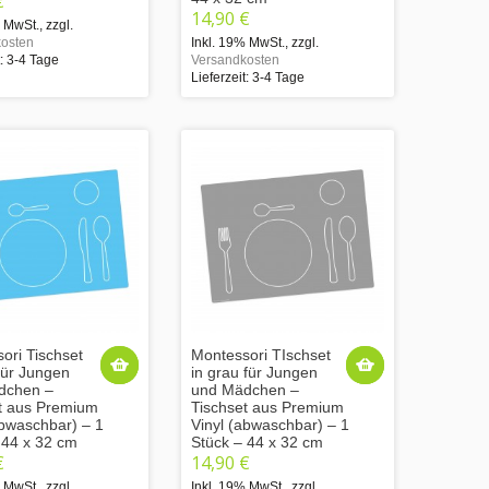
€
14,90 €
% MwSt.
,
zzgl.
osten
Inkl. 19% MwSt.
,
zzgl.
t: 3-4 Tage
Versandkosten
Lieferzeit: 3-4 Tage
ori Tischset
Montessori TIschset
 für Jungen
in grau für Jungen
dchen –
und Mädchen –
t aus Premium
Tischset aus Premium
abwaschbar) – 1
Vinyl (abwaschbar) – 1
 44 x 32 cm
Stück – 44 x 32 cm
€
14,90 €
% MwSt.
,
zzgl.
Inkl. 19% MwSt.
,
zzgl.