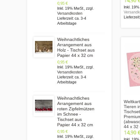
14,90 
0,95 €
Inkl. 19%
Inkl. 19% MwSt.
,
zzgl.
Versandk
Versandkosten
Lieferzeit
Lieferzeit: ca. 3-4
Arbeitstage
Weihnachtliches
Arrangement aus
Holz - Tischset aus
Papier 44 x 32 cm
0,95 €
Inkl. 19% MwSt.
,
zzgl.
Versandkosten
Lieferzeit: ca. 3-4
Arbeitstage
Weihnachtliches
Weltkart
Arrangement aus
Tieren i
roten Zipfelmützen
Tischse
im Schnee -
Premium
Tischset aus
(abwasc
Papier 44 x 32 cm
44 x 32
0,95 €
14,90 
Inkl. 19% MwSt.
,
zzgl.
Inkl. 19%