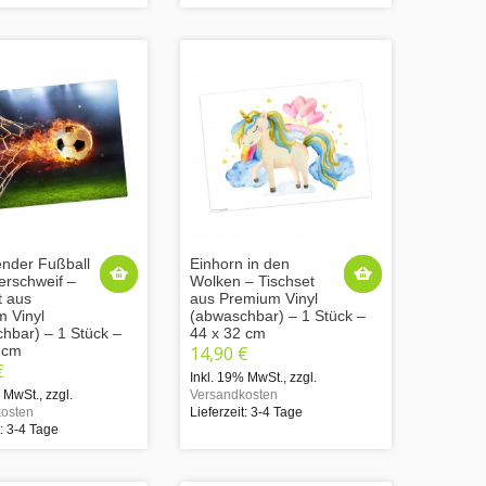
nder Fußball
Einhorn in den
erschweif –
Wolken – Tischset
t aus
aus Premium Vinyl
 Vinyl
(abwaschbar) – 1 Stück –
hbar) – 1 Stück –
44 x 32 cm
 cm
14,90 €
€
Inkl. 19% MwSt.
,
zzgl.
% MwSt.
,
zzgl.
Versandkosten
osten
Lieferzeit: 3-4 Tage
t: 3-4 Tage