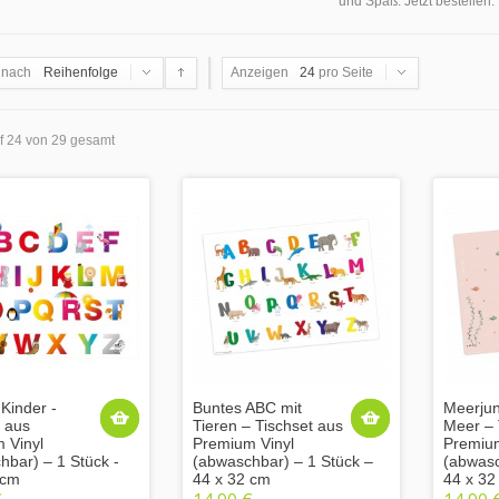
und Spaß. Jetzt bestellen.
 nach
Reihenfolge
Anzeigen
24
pro Seite
uf 24 von 29 gesamt
Kinder -
Buntes ABC mit
Meerjun
t aus
Tieren – Tischset aus
Meer – 
 Vinyl
Premium Vinyl
Premium
hbar) – 1 Stück -
(abwaschbar) – 1 Stück –
(abwasc
 cm
44 x 32 cm
44 x 32