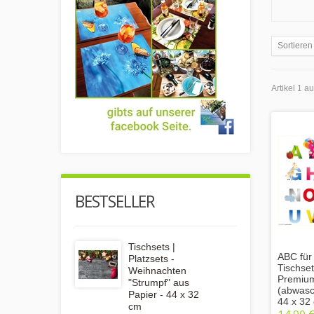
Sortieren
Artikel 1 a
BESTSELLER
Tischsets |
ABC für 
Platzsets -
Tischse
Weihnachten
Premium
"Strumpf" aus
(abwasc
Papier - 44 x 32
44 x 32
cm