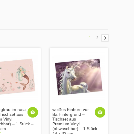
1
2
gfrau im rosa
weißes Einhorn vor
Tischset aus
lila Hintergrund –
 Vinyl
Tischset aus
hbar) – 1 Stück –
Premium Vinyl
 cm
(abwaschbar) – 1 Stück –
44 x 32 cm