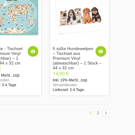
e - Tischset
5 süße Hundewelpen
mium Vinyl
– Tischset aus
hbar) – 1
Premium Vinyl
 44 x 32 cm
(abwaschbar) – 1 Stück –
€
44 x 32 cm
14,90 €
% MwSt.
,
zzgl.
osten
Inkl. 19% MwSt.
,
zzgl.
t: 3-4 Tage
Versandkosten
Lieferzeit: 3-4 Tage
1
2