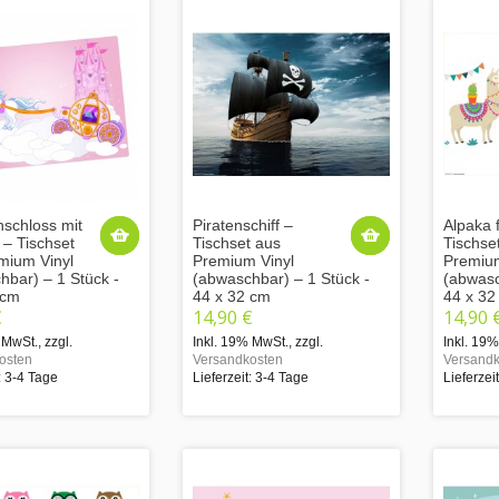
schloss mit
Piratenschiff –
Alpaka 
 – Tischset
Tischset aus
Tischse
mium Vinyl
Premium Vinyl
Premium
hbar) – 1 Stück -
(abwaschbar) – 1 Stück -
(abwasc
 cm
44 x 32 cm
44 x 32
€
14,90 €
14,90 
 MwSt.
,
zzgl.
Inkl. 19% MwSt.
,
zzgl.
Inkl. 19
osten
Versandkosten
Versandk
: 3-4 Tage
Lieferzeit: 3-4 Tage
Lieferzei