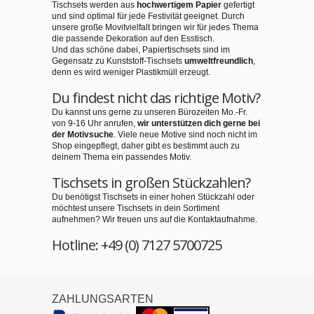
Tischsets werden aus
hochwertigem Papier
gefertigt
und sind optimal für jede Festivität geeignet. Durch
unsere große Movitvielfalt bringen wir für jedes Thema
die passende Dekoration auf den Esstisch.
Und das schöne dabei, Papiertischsets sind im
Gegensatz zu Kunststoff-Tischsets
umweltfreundlich
,
denn es wird weniger Plastikmüll erzeugt.
Du findest nicht das richtige Motiv?
Du kannst uns gerne zu unseren Bürozeiten Mo.-Fr.
von 9-16 Uhr anrufen,
wir unterstützen dich gerne bei
der Motivsuche
. Viele neue Motive sind noch nicht im
Shop eingepflegt, daher gibt es bestimmt auch zu
deinem Thema ein passendes Motiv.
Tischsets in großen Stückzahlen?
Du benötigst Tischsets in einer hohen Stückzahl oder
möchtest unsere Tischsets in dein Sortiment
aufnehmen? Wir freuen uns auf die Kontaktaufnahme.
Hotline: +49 (0) 7127 5700725
ZAHLUNGSARTEN