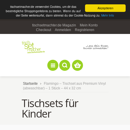
tischsetmacher.de verwendet Cookies, um dir das
Akzeptieren
bestmögliche Shoppingerlebnis zu bieten. Wenn du auf
der Seite weitersurfst, dann stimmst du der Cookie-Nutzung zu.
Mehr Info
tischsetmachter.de Magazin
Mein Konto
Checkout
Anmelden
Registrieren
Startseite
Flamingo – Tischset aus Premium Vinyl
(abwaschbar) – 1 Stück – 44 x 32 cm
Tischsets für
Kinder