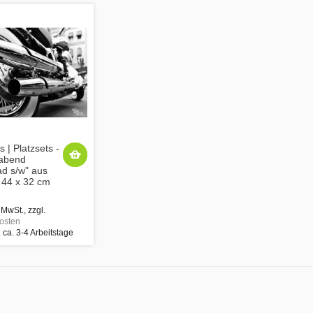
s | Platzsets -
abend
ad s/w" aus
- 44 x 32 cm
 MwSt.
,
zzgl.
osten
: ca. 3-4 Arbeitstage