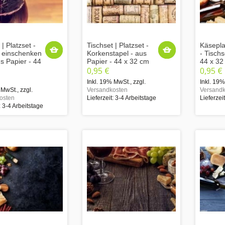
 | Platzset -
Tischset | Platzset -
Käsepla
 einschenken
Korkenstapel - aus
- Tisch
s Papier - 44
Papier - 44 x 32 cm
44 x 32
0,95 €
0,95 €
Inkl. 19% MwSt.
,
zzgl.
Inkl. 19
 MwSt.
,
zzgl.
Versandkosten
Versandk
osten
Lieferzeit: 3-4 Arbeitstage
Lieferzei
: 3-4 Arbeitstage