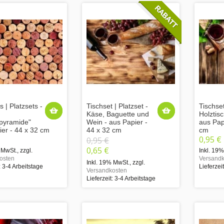
s | Platzsets -
Tischset | Platzset -
Tischset
Käse, Baguette und
Holztisc
pyramide"
Wein - aus Papier -
aus Pap
ier - 44 x 32 cm
44 x 32 cm
cm
0,95 €
0,95 €
0,65 €
 MwSt.
,
zzgl.
Inkl. 19
osten
Versandk
Inkl. 19% MwSt.
,
zzgl.
: 3-4 Arbeitstage
Lieferzei
Versandkosten
Lieferzeit: 3-4 Arbeitstage