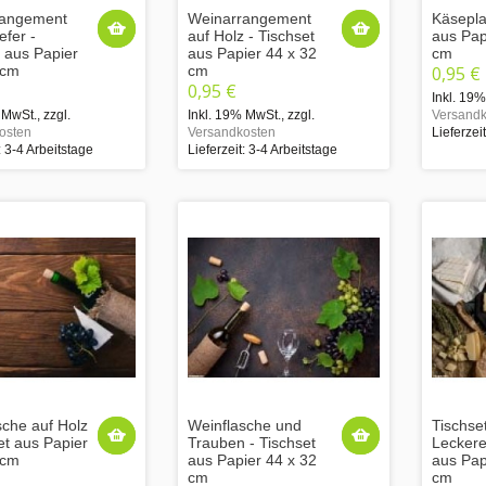
rangement
Weinarrangement
Käsepla
efer -
auf Holz - Tischset
aus Pap
t aus Papier
aus Papier 44 x 32
cm
 cm
cm
0,95 €
0,95 €
Inkl. 19
 MwSt.
,
zzgl.
Inkl. 19% MwSt.
,
zzgl.
Versandk
osten
Versandkosten
Lieferzei
: 3-4 Arbeitstage
Lieferzeit: 3-4 Arbeitstage
sche auf Holz
Weinflasche und
Tischset
et aus Papier
Trauben - Tischset
Leckere
 cm
aus Papier 44 x 32
aus Pap
cm
cm