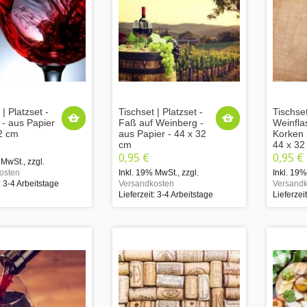
 | Platzset -
Tischset | Platzset -
Tischset
 - aus Papier
Faß auf Weinberg -
Weinfla
32 cm
aus Papier - 44 x 32
Korken 
cm
44 x 32
0,95 €
0,95 €
 MwSt.
,
zzgl.
osten
Inkl. 19% MwSt.
,
zzgl.
Inkl. 19
: 3-4 Arbeitstage
Versandkosten
Versandk
Lieferzeit: 3-4 Arbeitstage
Lieferzei