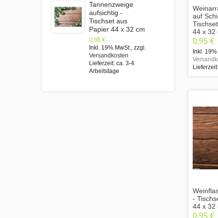
Tannenzweige
Weinar
aufsichtig -
auf Schi
Tischset aus
Tischse
Papier 44 x 32 cm
44 x 32
0,95 €
0,95 €
Inkl. 19% MwSt.
,
zzgl.
Inkl. 19%
Versandkosten
Versandk
Lieferzeit: ca. 3-4
Lieferzeit
Arbeitstage
Weinfla
- Tischs
44 x 32
0,95 €