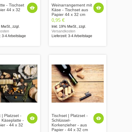
tte - Tischset
Weinarrangement mit
ier 44 x 32
Käse - Tischset aus
Papier 44 x 32 cm
0,95 €
% MwSt.
,
zzgl.
Inkl. 19% MwSt.
,
zzgl.
osten
Versandkosten
t: 3-4 Arbeitstage
Lieferzeit: 3-4 Arbeitstage
 | Platzset -
Tischset | Platzset -
 Käseplatte -
Schlüssel-
ier - 44 x 32
Korkenzieher - aus
Papier - 44 x 32 cm