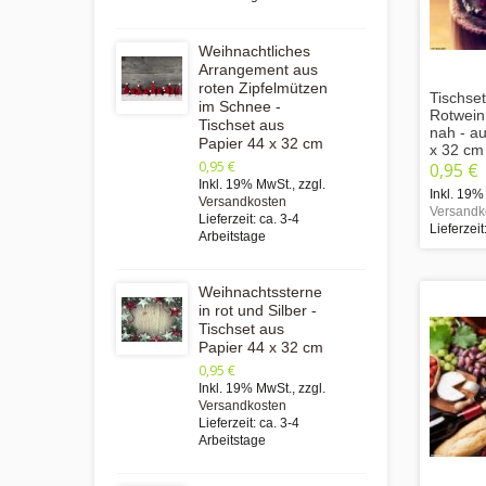
Weihnachtliches
Arrangement aus
roten Zipfelmützen
Tischset
im Schnee -
Rotwein
Tischset aus
nah - au
Papier 44 x 32 cm
x 32 cm
0,95 €
0,95 €
Inkl. 19% MwSt.
,
zzgl.
Inkl. 19%
Versandkosten
Versandk
Lieferzeit: ca. 3-4
Lieferzeit
Arbeitstage
Weihnachtssterne
in rot und Silber -
Tischset aus
Papier 44 x 32 cm
0,95 €
Inkl. 19% MwSt.
,
zzgl.
Versandkosten
Lieferzeit: ca. 3-4
Arbeitstage