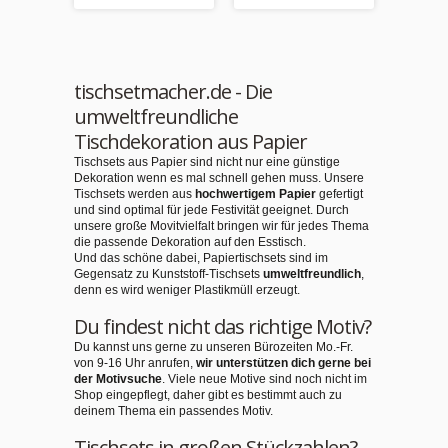
tischsetmacher.de - Die
umweltfreundliche
Tischdekoration aus Papier
Tischsets aus Papier sind nicht nur eine günstige
Dekoration wenn es mal schnell gehen muss. Unsere
Tischsets werden aus
hochwertigem Papier
gefertigt
und sind optimal für jede Festivität geeignet. Durch
unsere große Movitvielfalt bringen wir für jedes Thema
die passende Dekoration auf den Esstisch.
Und das schöne dabei, Papiertischsets sind im
Gegensatz zu Kunststoff-Tischsets
umweltfreundlich
,
denn es wird weniger Plastikmüll erzeugt.
Du findest nicht das richtige Motiv?
Du kannst uns gerne zu unseren Bürozeiten Mo.-Fr.
von 9-16 Uhr anrufen,
wir unterstützen dich gerne bei
der Motivsuche
. Viele neue Motive sind noch nicht im
Shop eingepflegt, daher gibt es bestimmt auch zu
deinem Thema ein passendes Motiv.
Tischsets in großen Stückzahlen?