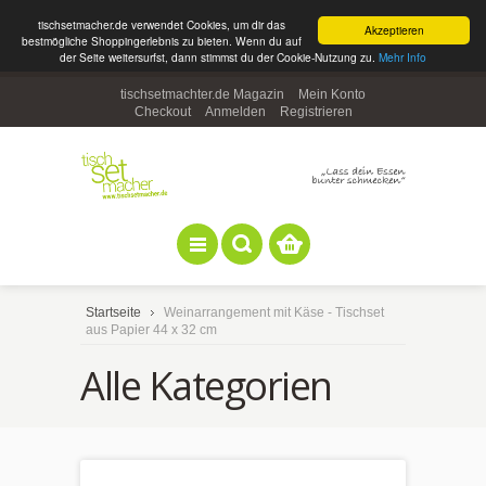
tischsetmacher.de verwendet Cookies, um dir das
Akzeptieren
bestmögliche Shoppingerlebnis zu bieten. Wenn du auf
der Seite weitersurfst, dann stimmst du der Cookie-Nutzung zu.
Mehr Info
tischsetmachter.de Magazin
Mein Konto
Checkout
Anmelden
Registrieren
Startseite
Weinarrangement mit Käse - Tischset
aus Papier 44 x 32 cm
Alle Kategorien