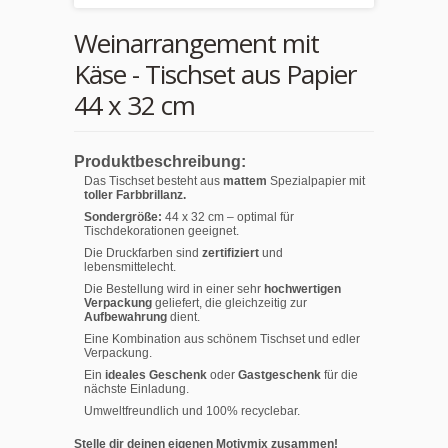
Weinarrangement mit
Käse - Tischset aus Papier
44 x 32 cm
Produktbeschreibung:
Das Tischset besteht aus
mattem
Spezialpapier mit
toller Farbbrillanz.
Sondergröße:
44 x 32 cm – optimal für
Tischdekorationen geeignet.
Die Druckfarben sind
zertifiziert
und
lebensmittelecht.
Die Bestellung wird in einer sehr
hochwertigen
Verpackung
geliefert, die gleichzeitig zur
Aufbewahrung
dient.
Eine Kombination aus schönem Tischset und edler
Verpackung.
Ein
ideales Geschenk
oder
Gastgeschenk
für die
nächste Einladung.
Umweltfreundlich und 100% recyclebar.
Stelle dir deinen eigenen Motivmix zusammen!