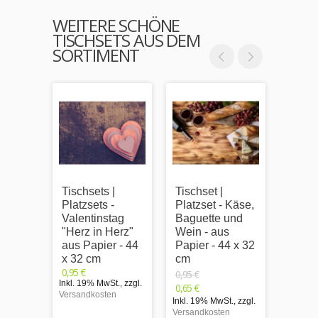
WEITERE SCHÖNE
TISCHSETS AUS DEM
SORTIMENT
Tischsets |
Tischset |
Tischs
Platzsets -
Platzset - Käse,
Platzs
Valentinstag
Baguette und
Rotw
"Herz in Herz"
Wein - aus
eins
aus Papier - 44
Papier - 44 x 32
nah -
x 32 cm
cm
Papie
0,95 €
cm
0,95 €
Inkl. 19% MwSt.
,
zzgl.
0,95 €
0,65 €
Versandkosten
Inkl. 1
Inkl. 19% MwSt.
,
zzgl.
Versand
Versandkosten