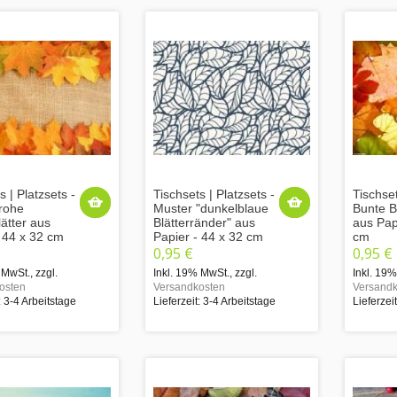
s | Platzsets -
Tischsets | Platzsets -
Tischset
rohe
Muster "dunkelblaue
Bunte Bl
ätter aus
Blätterränder" aus
aus Pap
- 44 x 32 cm
Papier - 44 x 32 cm
cm
0,95 €
0,95 €
 MwSt.
,
zzgl.
Inkl. 19% MwSt.
,
zzgl.
Inkl. 19
osten
Versandkosten
Versandk
: 3-4 Arbeitstage
Lieferzeit: 3-4 Arbeitstage
Lieferzei