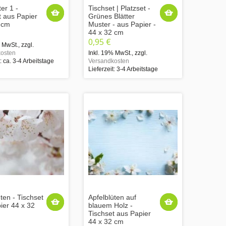
ter 1 -
Tischset | Platzset -
t aus Papier
Grünes Blätter
 cm
Muster - aus Papier -
44 x 32 cm
0,95 €
% MwSt.
,
zzgl.
osten
Inkl. 19% MwSt.
,
zzgl.
t: ca. 3-4 Arbeitstage
Versandkosten
Lieferzeit: 3-4 Arbeitstage
ten - Tischset
Apfelblüten auf
ier 44 x 32
blauem Holz -
Tischset aus Papier
44 x 32 cm