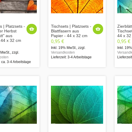
s | Platzsets -
Tischsets | Platzsets -
Zierblät
er Herbst
Blattfasern aus
Tischse
tt" aus
Papier - 44 x 32 cm
44 x 32
- 44 x 32 cm
0,95 €
0,95 €
Inkl. 19% MwSt.
,
zzgl.
Inkl. 19
 MwSt.
,
zzgl.
Versandkosten
Versandk
osten
Lieferzeit: 3-4 Arbeitstage
Lieferzei
: ca. 3-4 Arbeitstage