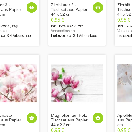
er 3 -
Zierblätter 2 -
Zierblät
t aus Papier
Tischset aus Papier
Tischse
 cm
44 x 32 cm
44 x 32
0,95 €
0,95 €
 MwSt.
,
zzgl.
Inkl. 19% MwSt.
,
zzgl.
Inkl. 19
osten
Versandkosten
Versandk
: ca. 3-4 Arbeitstage
Lieferzeit: ca. 3-4 Arbeitstage
Lieferzei
enäste -
Magnolien auf Holz -
Apfelblü
t aus Papier
Tischset aus Papier
aus Pap
 cm
44 x 32 cm
cm
0,95 €
0,95 €