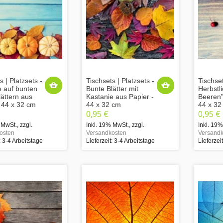
s | Platzsets -
Tischsets | Platzsets -
Tischset
e auf bunten
Bunte Blätter mit
Herbstli
ättern aus
Kastanie aus Papier -
Beeren"
- 44 x 32 cm
44 x 32 cm
44 x 32
0,95 €
0,95 €
 MwSt.
,
zzgl.
Inkl. 19% MwSt.
,
zzgl.
Inkl. 19
osten
Versandkosten
Versandk
: 3-4 Arbeitstage
Lieferzeit: 3-4 Arbeitstage
Lieferzei