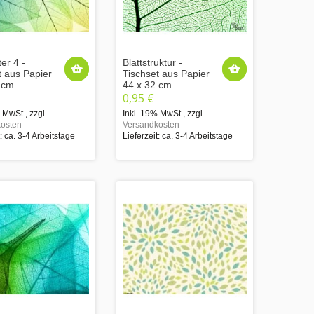
ter 4 -
Blattstruktur -
t aus Papier
Tischset aus Papier
 cm
44 x 32 cm
0,95 €
% MwSt.
,
zzgl.
Inkl. 19% MwSt.
,
zzgl.
osten
Versandkosten
t: ca. 3-4 Arbeitstage
Lieferzeit: ca. 3-4 Arbeitstage