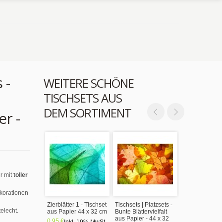
 -
WEITERE SCHÖNE
TISCHSETS AUS
DEM SORTIMENT
er -
r mit
toller
ekorationen
Zierblätter 1 - Tischset
Tischsets | Platzsets -
elecht.
aus Papier 44 x 32 cm
Bunte Blättervielfalt
aus Papier - 44 x 32
0,95 €