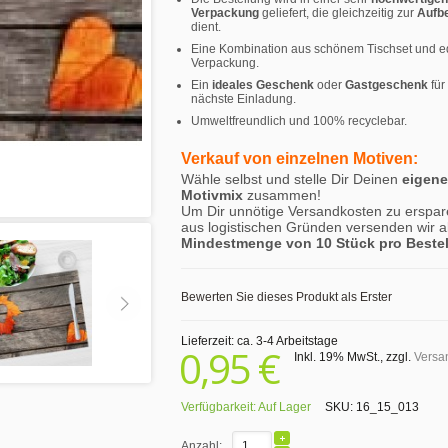
Verpackung
geliefert, die gleichzeitig zur
Aufb
dient.
Eine Kombination aus schönem Tischset und e
Verpackung.
Ein
ideales Geschenk
oder
Gastgeschenk
für
nächste Einladung.
Umweltfreundlich und 100% recyclebar.
Verkauf von einzelnen Motiven:
Wähle selbst und stelle Dir Deinen
eigen
Motivmix
zusammen!
Um Dir unnötige Versandkosten zu erspar
aus logistischen Gründen versenden wir a
Mindestmenge von 10 Stück pro Beste
Bewerten Sie dieses Produkt als Erster
Lieferzeit: ca. 3-4 Arbeitstage
0,95 €
Inkl. 19% MwSt.
,
zzgl.
Versa
Verfügbarkeit:
Auf Lager
SKU:
16_15_013
Anzahl: