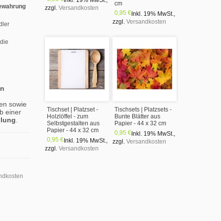
Inkl. 19% MwSt.
,
cm
ewahrung
zzgl.
Versandkosten
0,95 €
Inkl. 19% MwSt.
,
zzgl.
Versandkosten
dler
 die
en
en sowie
Tischset | Platzset -
Tischsets | Platzsets -
b einer
Holzlöffel - zum
Bunte Blätter aus
llung
.
Selbstgestalten aus
Papier - 44 x 32 cm
Papier - 44 x 32 cm
0,95 €
Inkl. 19% MwSt.
,
0,95 €
Inkl. 19% MwSt.
,
zzgl.
Versandkosten
zzgl.
Versandkosten
ndkosten