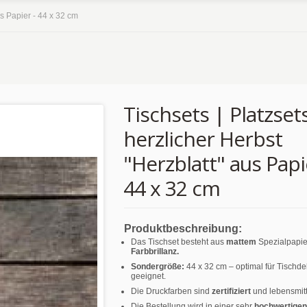
us Papier - 44 x 32 cm
Tischsets | Platzsets
herzlicher Herbst
"Herzblatt" aus Papi
44 x 32 cm
Produktbeschreibung:
Das Tischset besteht aus
mattem
Spezialpapie
Farbbrillanz.
Sondergröße:
44 x 32 cm – optimal für Tischd
geeignet.
Die Druckfarben sind
zertifiziert
und lebensmitt
Die Bestellung wird in einer sehr
hochwertigen