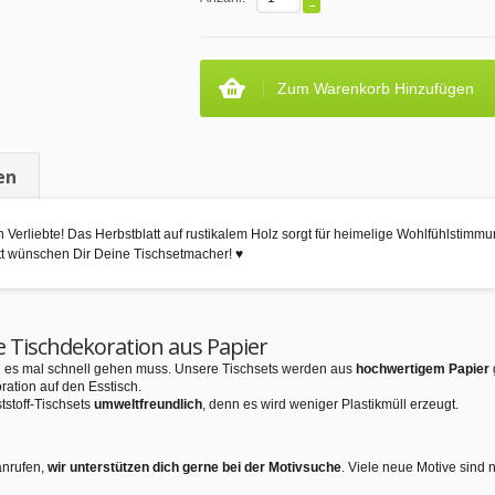
Zum Warenkorb Hinzufügen
en
sch Verliebte! Das Herbstblatt auf rustikalem Holz sorgt für heimelige Wohlfühlstim
t wünschen Dir Deine Tischsetmacher! ♥
e Tischdekoration aus Papier
nn es mal schnell gehen muss. Unsere Tischsets werden aus
hochwertigem Papier
ration auf den Esstisch.
tstoff-Tischsets
umweltfreundlich
, denn es wird weniger Plastikmüll erzeugt.
anrufen,
wir unterstützen dich gerne bei der Motivsuche
. Viele neue Motive sind 