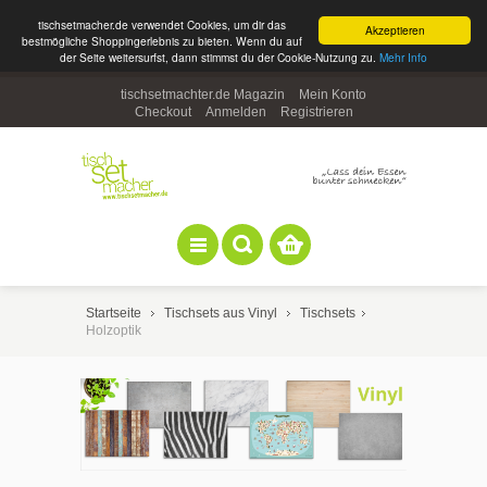
tischsetmacher.de verwendet Cookies, um dir das
Akzeptieren
bestmögliche Shoppingerlebnis zu bieten. Wenn du auf
der Seite weitersurfst, dann stimmst du der Cookie-Nutzung zu.
Mehr Info
tischsetmachter.de Magazin
Mein Konto
Checkout
Anmelden
Registrieren
Startseite
Tischsets aus Vinyl
Tischsets
Holzoptik