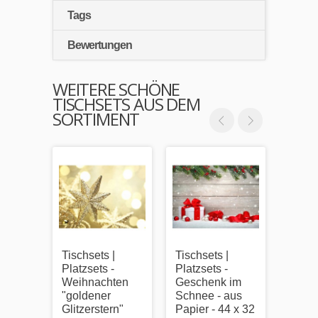
Tags
Bewertungen
WEITERE SCHÖNE
TISCHSETS AUS DEM
SORTIMENT
Tischsets |
Tischsets |
Tischs
Platzsets -
Platzsets -
Platzs
Weihnachten
Geschenk im
Malvo
"goldener
Schnee - aus
Weih
Glitzerstern"
Papier - 44 x 32
"Wei