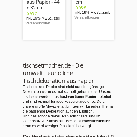
aus Papier - 44
cm
nn mi
0,95 €
x 32 cm
Schli
Inkl. 19% MwSt.
,
zzgl.
0,95 €
Papie
Versandkosten
Inkl. 19% MwSt.
,
zzgl.
cm
Versandkosten
0,95 €
Inkl. 1
Versand
tischsetmacher.de - Die
umweltfreundliche
Tischdekoration aus Papier
Tischsets aus Papier sind nicht nur eine günstige
Dekoration wenn es mal schnell gehen muss. Unsere
Tischsets werden aus
hochwertigem Papier
gefertigt
und sind optimal für jede Festivität geeignet. Durch
unsere große Movitvielfalt bringen wir für jedes Thema
die passende Dekoration auf den Esstisch.
Und das schöne dabei, Papiertischsets sind im
Gegensatz zu Kunststoff-Tischsets
umweltfreundlich
,
denn es wird weniger Plastikmüll erzeugt.