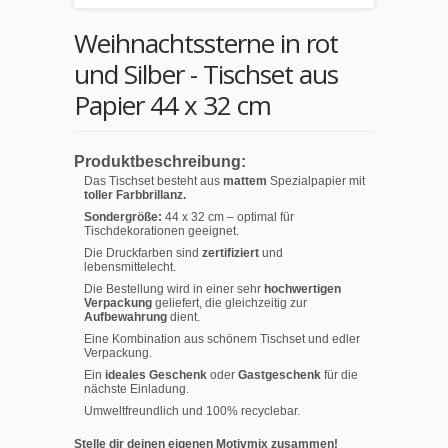
Weihnachtssterne in rot
und Silber - Tischset aus
Papier 44 x 32 cm
Produktbeschreibung:
Das Tischset besteht aus
mattem
Spezialpapier mit
toller Farbbrillanz.
Sondergröße:
44 x 32 cm – optimal für
Tischdekorationen geeignet.
Die Druckfarben sind
zertifiziert
und
lebensmittelecht.
Die Bestellung wird in einer sehr
hochwertigen
Verpackung
geliefert, die gleichzeitig zur
Aufbewahrung
dient.
Eine Kombination aus schönem Tischset und edler
Verpackung.
Ein
ideales Geschenk
oder
Gastgeschenk
für die
nächste Einladung.
Umweltfreundlich und 100% recyclebar.
Stelle dir deinen eigenen Motivmix zusammen!