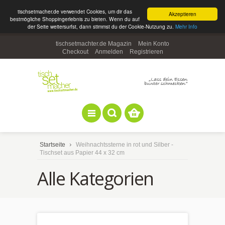
tischsetmacher.de verwendet Cookies, um dir das
Akzeptieren
bestmögliche Shoppingerlebnis zu bieten. Wenn du auf
der Seite weitersurfst, dann stimmst du der Cookie-Nutzung zu.
Mehr Info
tischsetmachter.de Magazin
Mein Konto
Checkout
Anmelden
Registrieren
Startseite
Weihnachtssterne in rot und Silber -
Tischset aus Papier 44 x 32 cm
Alle Kategorien