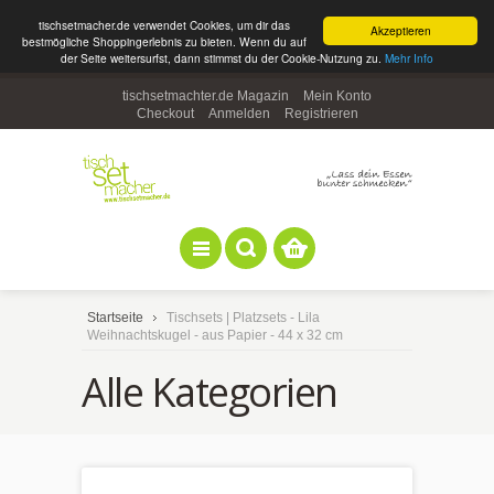
tischsetmacher.de verwendet Cookies, um dir das
Akzeptieren
bestmögliche Shoppingerlebnis zu bieten. Wenn du auf
der Seite weitersurfst, dann stimmst du der Cookie-Nutzung zu.
Mehr Info
tischsetmachter.de Magazin
Mein Konto
Checkout
Anmelden
Registrieren
Startseite
Tischsets | Platzsets - Lila
Weihnachtskugel - aus Papier - 44 x 32 cm
Alle Kategorien