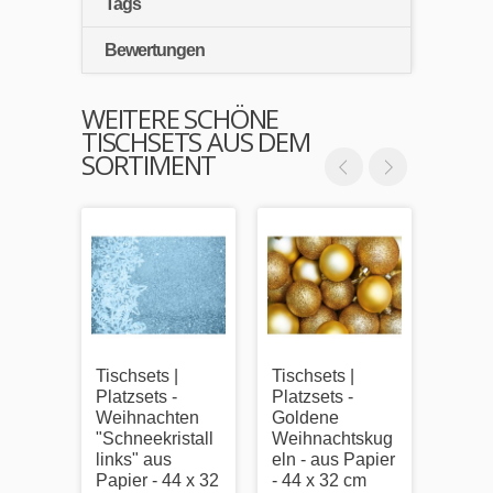
Tags
Bewertungen
WEITERE SCHÖNE
TISCHSETS AUS DEM
SORTIMENT
Tischsets |
Tischsets |
Tischs
Platzsets -
Platzsets -
Platzs
Weihnachten
Goldene
Weih
"Schneekristall
Weihnachtskug
"rote
links" aus
eln - aus Papier
aus P
Papier - 44 x 32
- 44 x 32 cm
x 32 