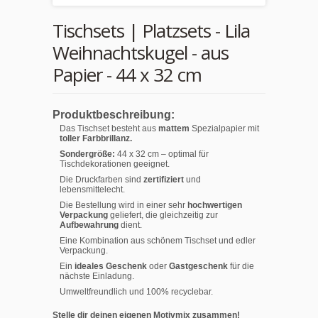
Tischsets | Platzsets - Lila
Weihnachtskugel - aus
Papier - 44 x 32 cm
Produktbeschreibung:
Das Tischset besteht aus
mattem
Spezialpapier mit
toller Farbbrillanz.
Sondergröße:
44 x 32 cm – optimal für
Tischdekorationen geeignet.
Die Druckfarben sind
zertifiziert
und
lebensmittelecht.
Die Bestellung wird in einer sehr
hochwertigen
Verpackung
geliefert, die gleichzeitig zur
Aufbewahrung
dient.
Eine Kombination aus schönem Tischset und edler
Verpackung.
Ein
ideales Geschenk
oder
Gastgeschenk
für die
nächste Einladung.
Umweltfreundlich und 100% recyclebar.
Stelle dir deinen eigenen Motivmix zusammen!