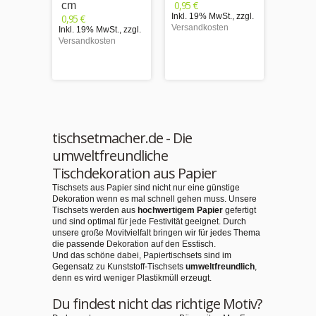
0,95 €
0,95 €
cm
Inkl. 19% MwSt.
,
zzgl.
Inkl. 1
0,95 €
Versandkosten
Versand
Inkl. 19% MwSt.
,
zzgl.
Versandkosten
tischsetmacher.de - Die
umweltfreundliche
Tischdekoration aus Papier
Tischsets aus Papier sind nicht nur eine günstige
Dekoration wenn es mal schnell gehen muss. Unsere
Tischsets werden aus
hochwertigem Papier
gefertigt
und sind optimal für jede Festivität geeignet. Durch
unsere große Movitvielfalt bringen wir für jedes Thema
die passende Dekoration auf den Esstisch.
Und das schöne dabei, Papiertischsets sind im
Gegensatz zu Kunststoff-Tischsets
umweltfreundlich
,
denn es wird weniger Plastikmüll erzeugt.
Du findest nicht das richtige Motiv?