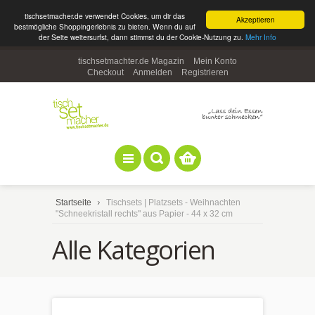
tischsetmacher.de verwendet Cookies, um dir das
Akzeptieren
bestmögliche Shoppingerlebnis zu bieten. Wenn du auf
der Seite weitersurfst, dann stimmst du der Cookie-Nutzung zu.
Mehr Info
tischsetmachter.de Magazin
Mein Konto
Checkout
Anmelden
Registrieren
Startseite
Tischsets | Platzsets - Weihnachten
"Schneekristall rechts" aus Papier - 44 x 32 cm
Alle Kategorien