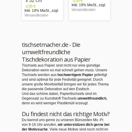
0,95 €
x 32 cm
cm
Inkl. 19% MwSt.
,
zzgl.
0,95 €
0,95 €
Versandkosten
Inkl. 19% MwSt.
,
zzgl.
Inkl. 1
Versandkosten
Versand
tischsetmacher.de - Die
umweltfreundliche
Tischdekoration aus Papier
Tischsets aus Papier sind nicht nur eine günstige
Dekoration wenn es mal schnell gehen muss. Unsere
Tischsets werden aus
hochwertigem Papier
gefertigt
und sind optimal für jede Festivität geeignet. Durch
unsere große Movitvielfalt bringen wir für jedes Thema
die passende Dekoration auf den Esstisch.
Und das schöne dabei, Papiertischsets sind im
Gegensatz zu Kunststoff-Tischsets
umweltfreundlich
,
denn es wird weniger Plastikmüll erzeugt.
Du findest nicht das richtige Motiv?
Du kannst uns gerne zu unseren Bürozeiten Mo.-Fr.
von 9-16 Uhr anrufen,
wir unterstützen dich gerne bei
der Motivsuche
. Viele neue Motive sind noch nicht im