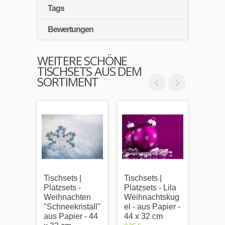
Tags
Bewertungen
WEITERE SCHÖNE
TISCHSETS AUS DEM
SORTIMENT
Tischsets |
Tischsets |
Tischs
Platzsets -
Platzsets - Lila
Platzs
Weihnachten
Weihnachtskug
Snow 
"Schneekristall"
el - aus Papier -
Schn
aus Papier - 44
44 x 32 cm
Papie