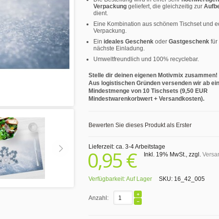
Verpackung
geliefert, die gleichzeitig zur
Aufb
dient.
Eine Kombination aus schönem Tischset und e
Verpackung.
Ein
ideales Geschenk
oder
Gastgeschenk
für
nächste Einladung.
Umweltfreundlich und 100% recyclebar.
Stelle dir deinen eigenen Motivmix zusammen!
Aus logistischen Gründen versenden wir ab ei
Mindestmenge von 10 Tischsets (9,50 EUR
Mindestwarenkorbwert + Versandkosten).
Bewerten Sie dieses Produkt als Erster
Lieferzeit: ca. 3-4 Arbeitstage
0,95 €
Inkl. 19% MwSt.
,
zzgl.
Versa
Verfügbarkeit:
Auf Lager
SKU:
16_42_005
Anzahl: