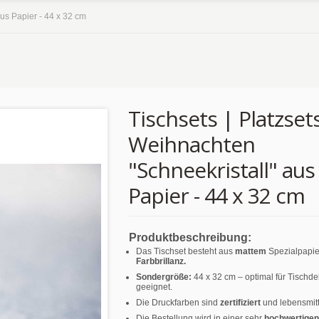
aus Papier - 44 x 32 cm
Tischsets | Platzsets
Weihnachten
"Schneekristall" aus
Papier - 44 x 32 cm
Produktbeschreibung:
Das Tischset besteht aus
mattem
Spezialpapie
Farbbrillanz.
Sondergröße:
44 x 32 cm – optimal für Tischd
geeignet.
Die Druckfarben sind
zertifiziert
und lebensmitt
Die Bestellung wird in einer sehr
hochwertigen