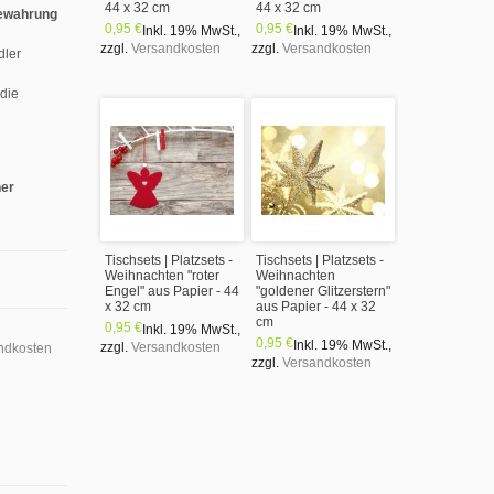
44 x 32 cm
44 x 32 cm
ewahrung
0,95 €
0,95 €
Inkl. 19% MwSt.
,
Inkl. 19% MwSt.
,
zzgl.
Versandkosten
zzgl.
Versandkosten
dler
 die
ner
Tischsets | Platzsets -
Tischsets | Platzsets -
Weihnachten "roter
Weihnachten
Engel" aus Papier - 44
"goldener Glitzerstern"
x 32 cm
aus Papier - 44 x 32
cm
0,95 €
Inkl. 19% MwSt.
,
0,95 €
Inkl. 19% MwSt.
,
zzgl.
Versandkosten
ndkosten
zzgl.
Versandkosten