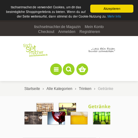
tischsetmacher.de verwendet Cookies, um dir das
Akzeptieren
bestmögliche Shoppingerlebnis zu bieten. Wenn du auf
der Seite weitersurfst, dann stimmst du der Cookie-Nutzung zu.
Mehr Info
tischsetmachter.de Magazin
Mein Konto
Checkout
Anmelden
Registrieren
Startseite
Alle Kategorien
Trinken
Getränke