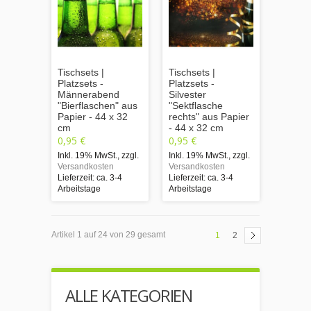
Tischsets |
Tischsets |
Platzsets -
Platzsets -
Männerabend
Silvester
"Bierflaschen" aus
"Sektflasche
Papier - 44 x 32
rechts" aus Papier
cm
- 44 x 32 cm
0,95 €
0,95 €
Inkl. 19% MwSt.
,
zzgl.
Inkl. 19% MwSt.
,
zzgl.
Versandkosten
Versandkosten
Lieferzeit: ca. 3-4
Lieferzeit: ca. 3-4
Arbeitstage
Arbeitstage
Artikel 1 auf 24 von 29 gesamt
1
2
ALLE KATEGORIEN