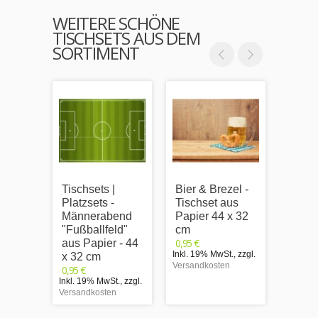
WEITERE SCHÖNE
TISCHSETS AUS DEM
SORTIMENT
Tischsets |
Bier & Brezel -
Tischs
Platzsets -
Tischset aus
Platzs
Männerabend
Papier 44 x 32
Männ
"Fußballfeld"
cm
"Bier
0,95 €
aus Papier - 44
" aus
Inkl. 19% MwSt.
,
zzgl.
x 32 cm
44 x 
Versandkosten
0,95 €
0,95 €
Inkl. 19% MwSt.
,
zzgl.
Inkl. 1
Versandkosten
Versand