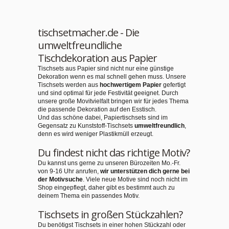
tischsetmacher.de - Die
umweltfreundliche
Tischdekoration aus Papier
Tischsets aus Papier sind nicht nur eine günstige
Dekoration wenn es mal schnell gehen muss. Unsere
Tischsets werden aus
hochwertigem Papier
gefertigt
und sind optimal für jede Festivität geeignet. Durch
unsere große Movitvielfalt bringen wir für jedes Thema
die passende Dekoration auf den Esstisch.
Und das schöne dabei, Papiertischsets sind im
Gegensatz zu Kunststoff-Tischsets
umweltfreundlich
,
denn es wird weniger Plastikmüll erzeugt.
Du findest nicht das richtige Motiv?
Du kannst uns gerne zu unseren Bürozeiten Mo.-Fr.
von 9-16 Uhr anrufen,
wir unterstützen dich gerne bei
der Motivsuche
. Viele neue Motive sind noch nicht im
Shop eingepflegt, daher gibt es bestimmt auch zu
deinem Thema ein passendes Motiv.
Tischsets in großen Stückzahlen?
Du benötigst Tischsets in einer hohen Stückzahl oder