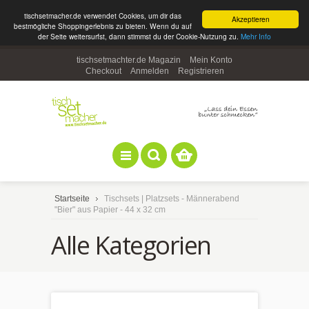
tischsetmacher.de verwendet Cookies, um dir das
Akzeptieren
bestmögliche Shoppingerlebnis zu bieten. Wenn du auf
der Seite weitersurfst, dann stimmst du der Cookie-Nutzung zu.
Mehr Info
tischsetmachter.de Magazin
Mein Konto
Checkout
Anmelden
Registrieren
Startseite
Tischsets | Platzsets - Männerabend
"Bier" aus Papier - 44 x 32 cm
Alle Kategorien