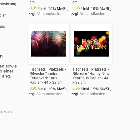
cm
cm
ewahrung
0,95 €
0,95 €
Inkl. 19% MwSt.
,
Inkl. 19% MwSt.
,
zzgl.
Versandkosten
zzgl.
Versandkosten
dler
 die
en
en sowie
Tischsets | Platzsets -
Tischsets | Platzsets -
b einer
Silvester "buntes
Silvester "Happy New
llung
.
Feuerwerk " aus
Year" aus Papier - 44
Papier - 44 x 32 cm
x 32 cm
0,95 €
0,95 €
Inkl. 19% MwSt.
,
Inkl. 19% MwSt.
,
zzgl.
Versandkosten
zzgl.
Versandkosten
ndkosten