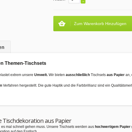
Zum Warenkorb Hinzufügen
en
 den Themen-Tischsets
elastet extrem unsere
Umwelt.
Wir bieten
ausschließlich
Tischsets
aus Papier
an, 
en
Verfahren hergestellt. Die gute Haptik und die Farbbrillianz sind ein Qualitätsme
e Tischdekoration aus Papier
nn es mal schnell gehen muss. Unsere Tischsets werden aus
hochwertigem Papier
ration auf den Esstisch.