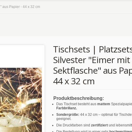
e" aus Papier - 44 x 32 cm
Tischsets | Platzsets
Silvester "Eimer mit
Sektflasche" aus Pap
44 x 32 cm
Produktbeschreibung:
Das Tischset besteht aus
mattem
Spezialpapie
Farbbrillanz.
Sondergröße:
44 x 32 cm – optimal für Tischd
geeignet.
Die Druckfarben sind
zertifiziert
und lebensmitt
Die Bestellung wird in einer sehr
hochwertigen