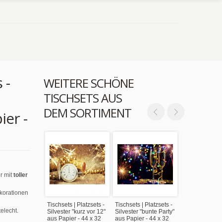
 -
WEITERE SCHÖNE
TISCHSETS AUS
DEM SORTIMENT
ier -
r mit
toller
ekorationen
Tischsets | Platzsets -
Tischsets | Platzsets -
elecht.
Silvester "kurz vor 12"
Silvester "bunte Party"
aus Papier - 44 x 32
aus Papier - 44 x 32