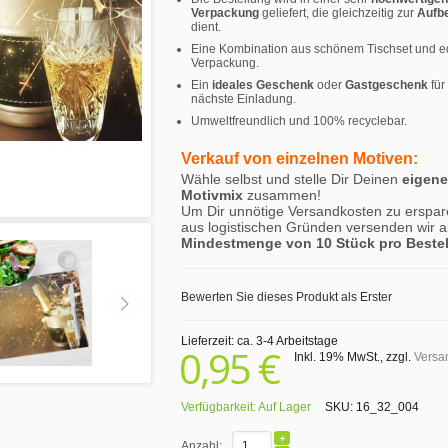
Verpackung
geliefert, die gleichzeitig zur
Aufb
dient.
Eine Kombination aus schönem Tischset und e
Verpackung.
Ein
ideales Geschenk
oder
Gastgeschenk
für
nächste Einladung.
Umweltfreundlich und 100% recyclebar.
Verkauf von einzelnen Motiven:
Wähle selbst und stelle Dir Deinen
eigen
Motivmix
zusammen!
Um Dir unnötige Versandkosten zu erspar
aus logistischen Gründen versenden wir a
Mindestmenge von 10 Stück pro Beste
Bewerten Sie dieses Produkt als Erster
Lieferzeit: ca. 3-4 Arbeitstage
0,95 €
Inkl. 19% MwSt.
,
zzgl.
Versa
Verfügbarkeit:
Auf Lager
SKU:
16_32_004
Anzahl: