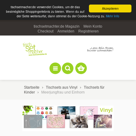
tischsetmacher.de verwendet Cookies, um dir das
Akzeptieren
bestmögliche Shoppingerlebnis zu bieten. Wenn du auf
der Seite weitersurfst, dann stimmst du der Cookie-Nutzung zu.
Mehr Info
tischsetmachter.de Magazin
Mein Konto
Checkout
Anmelden
Registrieren
Startseite
Tischsets aus Vinyl
Tischsets für
Kinder
Meerjungfrau und Einhorn