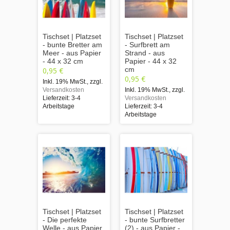
Tischset | Platzset
Tischset | Platzset
- bunte Bretter am
- Surfbrett am
Meer - aus Papier
Strand - aus
- 44 x 32 cm
Papier - 44 x 32
cm
0,95 €
0,95 €
Inkl. 19% MwSt.
,
zzgl.
Versandkosten
Inkl. 19% MwSt.
,
zzgl.
Lieferzeit: 3-4
Versandkosten
Arbeitstage
Lieferzeit: 3-4
Arbeitstage
Tischset | Platzset
Tischset | Platzset
- Die perfekte
- bunte Surfbretter
Welle - aus Papier
(2) - aus Papier -