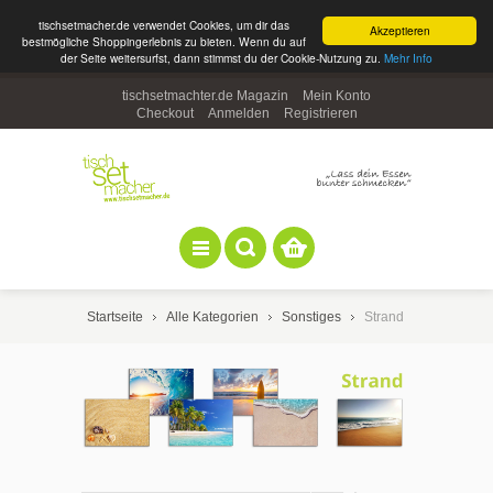
tischsetmacher.de verwendet Cookies, um dir das
Akzeptieren
bestmögliche Shoppingerlebnis zu bieten. Wenn du auf
der Seite weitersurfst, dann stimmst du der Cookie-Nutzung zu.
Mehr Info
tischsetmachter.de Magazin
Mein Konto
Checkout
Anmelden
Registrieren
Startseite
Alle Kategorien
Sonstiges
Strand