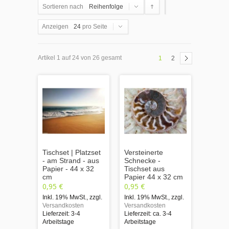
Sortieren nach
Reihenfolge
Anzeigen
24
pro Seite
Artikel 1 auf 24 von 26 gesamt
1
2
Tischset | Platzset
Versteinerte
- am Strand - aus
Schnecke -
Papier - 44 x 32
Tischset aus
cm
Papier 44 x 32 cm
0,95 €
0,95 €
Inkl. 19% MwSt.
,
zzgl.
Inkl. 19% MwSt.
,
zzgl.
Versandkosten
Versandkosten
Lieferzeit: 3-4
Lieferzeit: ca. 3-4
Arbeitstage
Arbeitstage