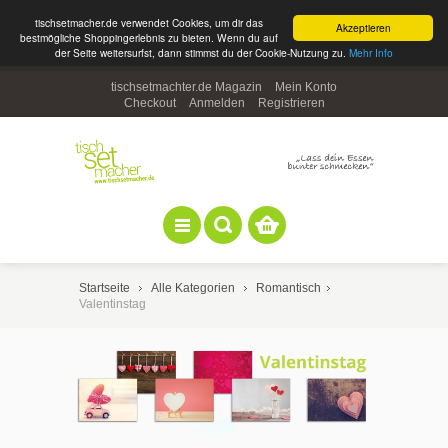
tischsetmacher.de verwendet Cookies, um dir das
Akzeptieren
bestmögliche Shoppingerlebnis zu bieten. Wenn du auf
der Seite weitersurfst, dann stimmst du der Cookie-Nutzung zu.
Mehr Info
tischsetmachter.de Magazin
Mein Konto
Checkout
Anmelden
Registrieren
Startseite
Alle Kategorien
Romantisch
Valentinstag