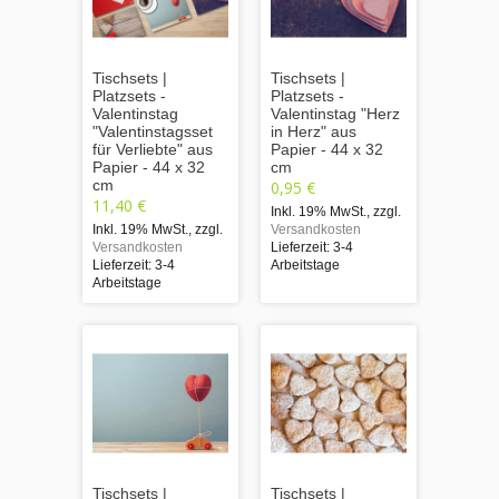
Tischsets |
Tischsets |
Platzsets -
Platzsets -
Valentinstag
Valentinstag "Herz
"Valentinstagsset
in Herz" aus
für Verliebte" aus
Papier - 44 x 32
Papier - 44 x 32
cm
cm
0,95 €
11,40 €
Inkl. 19% MwSt.
,
zzgl.
Inkl. 19% MwSt.
,
zzgl.
Versandkosten
Versandkosten
Lieferzeit: 3-4
Lieferzeit: 3-4
Arbeitstage
Arbeitstage
Tischsets |
Tischsets |