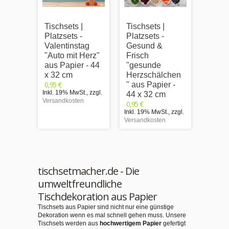
Tischsets |
Tischsets |
Tischs
Platzsets -
Platzsets -
Platzs
Valentinstag
Gesund &
Fruch
"Auto mit Herz"
Frisch
"Him
aus Papier - 44
"gesunde
z" au
x 32 cm
Herzschälchen
44 x 
0,95 €
0,95 €
" aus Papier -
Inkl. 19% MwSt.
,
zzgl.
Inkl. 1
44 x 32 cm
Versandkosten
Versand
0,95 €
Inkl. 19% MwSt.
,
zzgl.
Versandkosten
tischsetmacher.de - Die
umweltfreundliche
Tischdekoration aus Papier
Tischsets aus Papier sind nicht nur eine günstige
Dekoration wenn es mal schnell gehen muss. Unsere
Tischsets werden aus
hochwertigem Papier
gefertigt