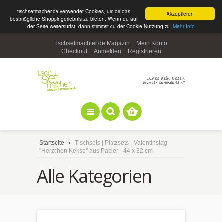
tischsetmacher.de verwendet Cookies, um dir das
Akzeptieren
bestmögliche Shoppingerlebnis zu bieten. Wenn du auf
der Seite weitersurfst, dann stimmst du der Cookie-Nutzung zu.
Mehr Info
tischsetmachter.de Magazin
Mein Konto
Checkout
Anmelden
Registrieren
Startseite
Tischsets | Platzsets - Valentinstag
"Herzchen Kekse" aus Papier - 44 x 32 cm
Alle Kategorien