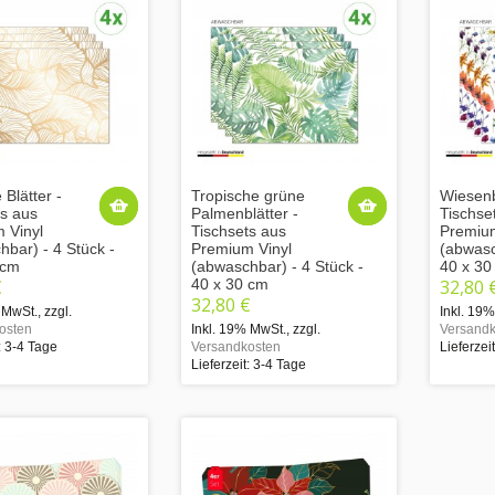
Blätter -
Tropische grüne
Wiesen
ts aus
Palmenblätter -
Tischse
 Vinyl
Tischsets aus
Premium
bar) - 4 Stück -
Premium Vinyl
(abwasc
 cm
(abwaschbar) - 4 Stück -
40 x 30
€
40 x 30 cm
32,80 
32,80 €
 MwSt.
,
zzgl.
Inkl. 19
osten
Inkl. 19% MwSt.
,
zzgl.
Versandk
: 3-4 Tage
Versandkosten
Lieferzei
Lieferzeit: 3-4 Tage