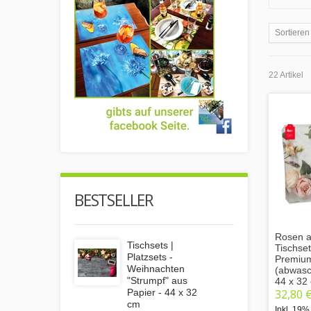
Sortieren
22 Artikel
BESTSELLER
Rosen a
Tischsets |
Tischse
Platzsets -
Premium
Weihnachten
(abwasch
"Strumpf" aus
44 x 32
32,80 
Papier - 44 x 32
cm
Inkl. 19%