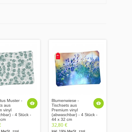
tus Muster -
Blumenwiese -
ts aus
Tischsets aus
 vinyl
Premium vinyl
hbar) - 4 Stück -
(abwaschbar) - 4 Stück -
 cm
44 x 32 cm
€
32,80 €
% MwSt.
,
zzgl.
Inkl. 19% MwSt.
,
zzgl.