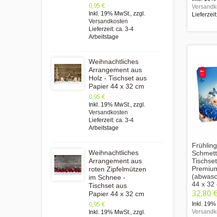
0,95 €
Versandk
Inkl. 19% MwSt.
,
zzgl.
Lieferzeit
Versandkosten
Lieferzeit: ca. 3-4
Arbeitstage
Weihnachtliches
Arrangement aus
Holz - Tischset aus
Papier 44 x 32 cm
0,95 €
Inkl. 19% MwSt.
,
zzgl.
Versandkosten
Lieferzeit: ca. 3-4
Arbeitstage
Frühlin
Weihnachtliches
Schmette
Tischse
Arrangement aus
Premium
roten Zipfelmützen
(abwasch
im Schnee -
44 x 32
Tischset aus
32,80 
Papier 44 x 32 cm
0,95 €
Inkl. 19%
Versandk
Inkl. 19% MwSt.
,
zzgl.