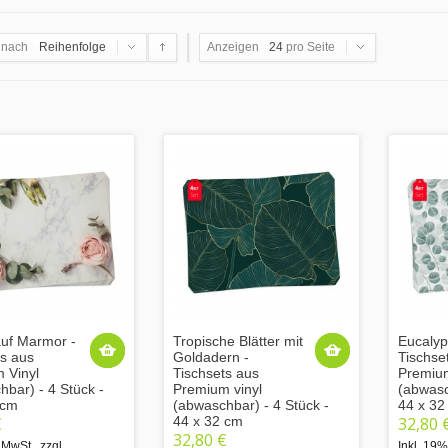
 nach
Reihenfolge
Anzeigen
24
pro Seite
uf Marmor -
Tropische Blätter mit
Eucalyp
ts aus
Goldadern -
Tischse
 Vinyl
Tischsets aus
Premium
bar) - 4 Stück -
Premium vinyl
(abwasc
 cm
(abwaschbar) - 4 Stück -
44 x 32
€
44 x 32 cm
32,80 
32,80 €
 MwSt.
,
zzgl.
Inkl. 19