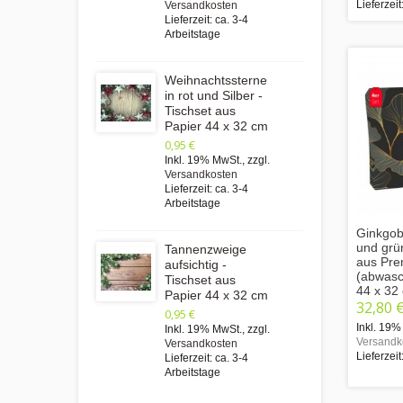
Lieferzeit
Versandkosten
Lieferzeit: ca. 3-4
Arbeitstage
Weihnachtssterne
in rot und Silber -
Tischset aus
Papier 44 x 32 cm
0,95 €
Inkl. 19% MwSt.
,
zzgl.
Versandkosten
Lieferzeit: ca. 3-4
Arbeitstage
Ginkgobl
und grü
Tannenzweige
aus Pre
aufsichtig -
(abwasc
Tischset aus
44 x 32
Papier 44 x 32 cm
32,80 
0,95 €
Inkl. 19%
Inkl. 19% MwSt.
,
zzgl.
Versandk
Versandkosten
Lieferzeit
Lieferzeit: ca. 3-4
Arbeitstage