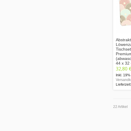
Abstrakt
Löwenz
Tischse
Premium
(abwasch
44 x 32
32,80 
Inkl. 19%
Versandk
Lieferzeit
22 Artikel