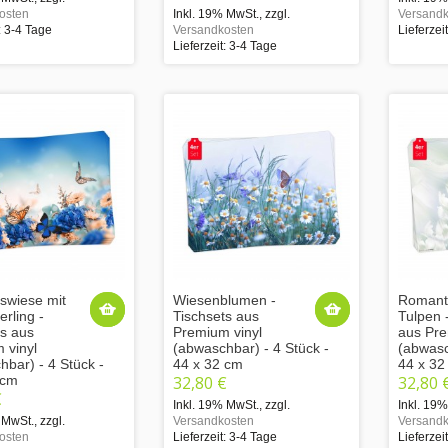
osten
Inkl. 19% MwSt.
,
zzgl.
Versandk
: 3-4 Tage
Versandkosten
Lieferzei
Lieferzeit: 3-4 Tage
gswiese mit
Wiesenblumen -
Romant
rling -
Tischsets aus
Tulpen 
ts aus
Premium vinyl
aus Pre
 vinyl
(abwaschbar) - 4 Stück -
(abwasc
bar) - 4 Stück -
44 x 32 cm
44 x 32
 cm
32,80 €
32,80 
€
Inkl. 19% MwSt.
,
zzgl.
Inkl. 19
 MwSt.
,
zzgl.
Versandkosten
Versandk
osten
Lieferzeit: 3-4 Tage
Lieferzei