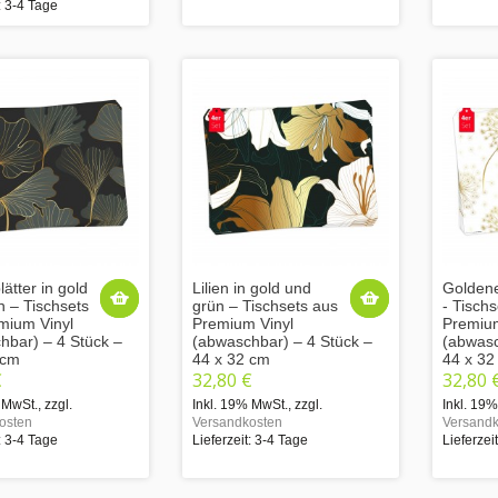
: 3-4 Tage
ätter in gold
Lilien in gold und
Golden
n – Tischsets
grün – Tischsets aus
- Tisch
mium Vinyl
Premium Vinyl
Premium
hbar) – 4 Stück –
(abwaschbar) – 4 Stück –
(abwasc
 cm
44 x 32 cm
44 x 32
€
32,80 €
32,80 
 MwSt.
,
zzgl.
Inkl. 19% MwSt.
,
zzgl.
Inkl. 19
osten
Versandkosten
Versandk
: 3-4 Tage
Lieferzeit: 3-4 Tage
Lieferzei