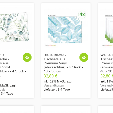
tus
Blaue Blätter -
Weiße 
arbe -
Tischsets aus
Tischse
ts aus
Premium Vinyl
Premium
 Vinyl
(abwaschbar) - 4 Stück -
(abwasc
bar) - 4 Stück -
40 x 30 cm
40 x 30
 cm
32,80 €
32,80 
€
Inkl. 19% MwSt.
,
zzgl.
Inkl. 19
 MwSt.
,
zzgl.
Versandkosten
Versandk
osten
Lieferzeit: 3-4 Tage
Lieferzei
: 3-4 Tage