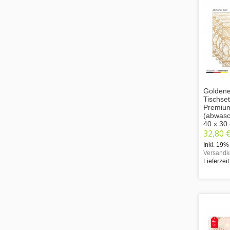
Goldene 
Tischse
Premium
(abwasch
40 x 30
32,80 
Inkl. 19%
Versandk
Lieferzeit