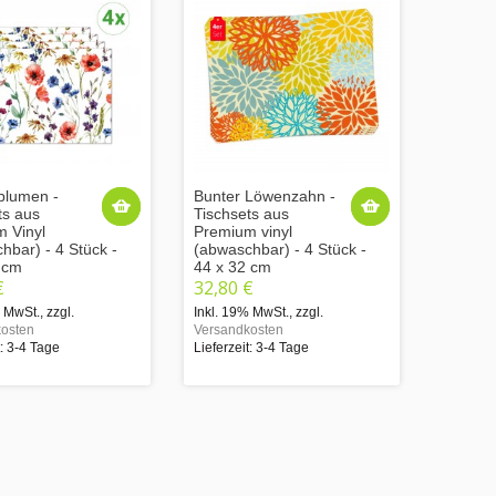
blumen -
Bunter Löwenzahn -
ts aus
Tischsets aus
 Vinyl
Premium vinyl
hbar) - 4 Stück -
(abwaschbar) - 4 Stück -
 cm
44 x 32 cm
€
32,80 €
% MwSt.
,
zzgl.
Inkl. 19% MwSt.
,
zzgl.
osten
Versandkosten
t: 3-4 Tage
Lieferzeit: 3-4 Tage