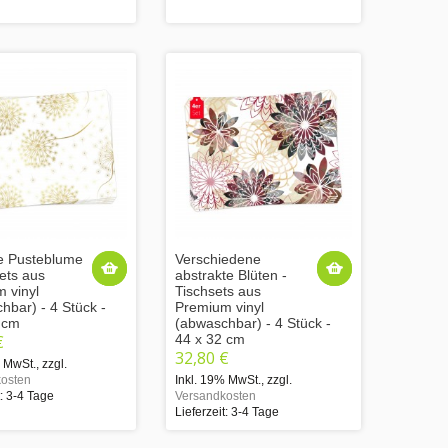
e Pusteblume
Verschiedene
sets aus
abstrakte Blüten -
 vinyl
Tischsets aus
hbar) - 4 Stück -
Premium vinyl
 cm
(abwaschbar) - 4 Stück -
€
44 x 32 cm
32,80 €
% MwSt.
,
zzgl.
osten
Inkl. 19% MwSt.
,
zzgl.
t: 3-4 Tage
Versandkosten
Lieferzeit: 3-4 Tage