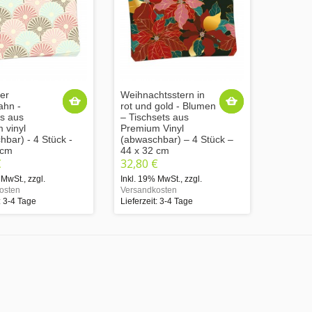
er
Weihnachtsstern in
ahn -
rot und gold - Blumen
ts aus
– Tischsets aus
 vinyl
Premium Vinyl
bar) - 4 Stück -
(abwaschbar) – 4 Stück –
 cm
44 x 32 cm
€
32,80 €
 MwSt.
,
zzgl.
Inkl. 19% MwSt.
,
zzgl.
osten
Versandkosten
: 3-4 Tage
Lieferzeit: 3-4 Tage