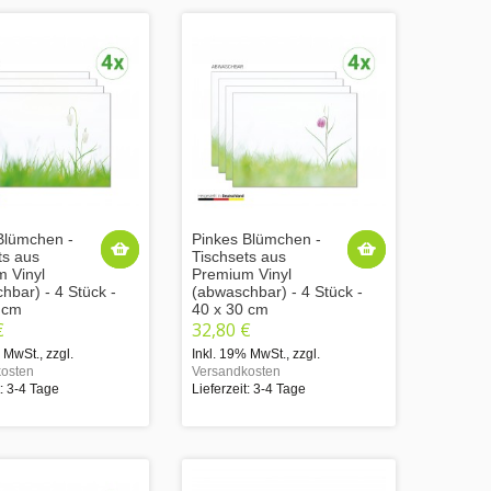
Blümchen -
Pinkes Blümchen -
ts aus
Tischsets aus
 Vinyl
Premium Vinyl
hbar) - 4 Stück -
(abwaschbar) - 4 Stück -
 cm
40 x 30 cm
€
32,80 €
% MwSt.
,
zzgl.
Inkl. 19% MwSt.
,
zzgl.
osten
Versandkosten
t: 3-4 Tage
Lieferzeit: 3-4 Tage