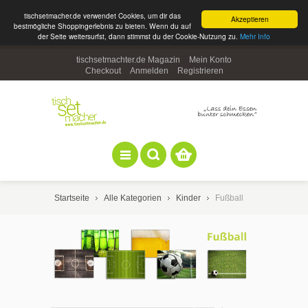
tischsetmacher.de verwendet Cookies, um dir das
Akzeptieren
bestmögliche Shoppingerlebnis zu bieten. Wenn du auf
der Seite weitersurfst, dann stimmst du der Cookie-Nutzung zu.
Mehr Info
tischsetmachter.de Magazin
Mein Konto
Checkout
Anmelden
Registrieren
Startseite
Alle Kategorien
Kinder
Fußball