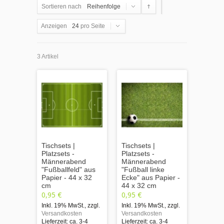
Sortieren nach
Reihenfolge
Anzeigen
24
pro Seite
3 Artikel
Tischsets |
Tischsets |
Platzsets -
Platzsets -
Männerabend
Männerabend
"Fußballfeld" aus
"Fußball linke
Papier - 44 x 32
Ecke" aus Papier -
cm
44 x 32 cm
0,95 €
0,95 €
Inkl. 19% MwSt.
,
zzgl.
Inkl. 19% MwSt.
,
zzgl.
Versandkosten
Versandkosten
Lieferzeit: ca. 3-4
Lieferzeit: ca. 3-4