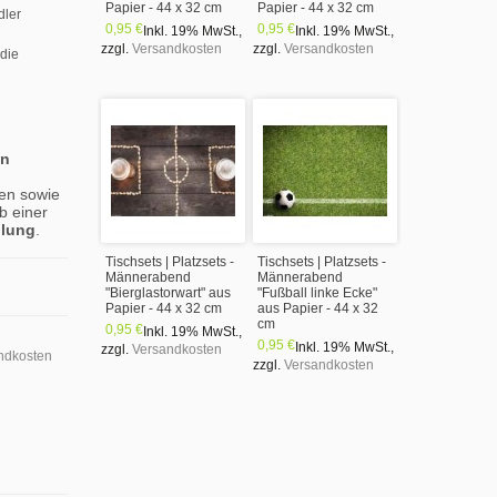
Papier - 44 x 32 cm
Papier - 44 x 32 cm
dler
0,95 €
0,95 €
Inkl. 19% MwSt.
,
Inkl. 19% MwSt.
,
zzgl.
Versandkosten
zzgl.
Versandkosten
 die
en
en sowie
b einer
llung
.
Tischsets | Platzsets -
Tischsets | Platzsets -
Männerabend
Männerabend
"Bierglastorwart" aus
"Fußball linke Ecke"
Papier - 44 x 32 cm
aus Papier - 44 x 32
cm
0,95 €
Inkl. 19% MwSt.
,
0,95 €
Inkl. 19% MwSt.
,
zzgl.
Versandkosten
ndkosten
zzgl.
Versandkosten