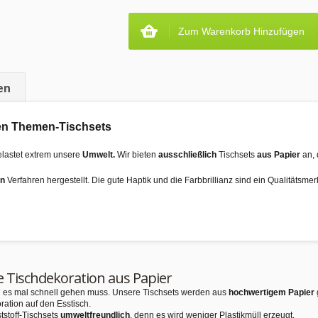
Zum Warenkorb Hinzufügen
en
 den Themen-Tischsets
elastet extrem unsere
Umwelt.
Wir bieten
ausschließlich
Tischsets
aus Papier
an, 
en
Verfahren hergestellt. Die gute Haptik und die Farbbrillianz sind ein Qualitätsme
e Tischdekoration aus Papier
nn es mal schnell gehen muss. Unsere Tischsets werden aus
hochwertigem Papier
ration auf den Esstisch.
tstoff-Tischsets
umweltfreundlich
, denn es wird weniger Plastikmüll erzeugt.