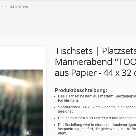
pier - 44 x 32 cm
Tischsets | Platzsets
Männerabend "TO
aus Papier - 44 x 32
Produktbeschreibung:
Das Tischset besteht aus
mattem
Spezialpapie
Farbbrillanz.
Sondergröße:
44 x 32 cm – optimal für Tischd
geeignet.
Die Druckfarben sind
zertifiziert
und lebensmitt
Die Bestellung wird in einer sehr
hochwertigen
Verpackung
geliefert, die gleichzeitig zur
Aufb
dient.