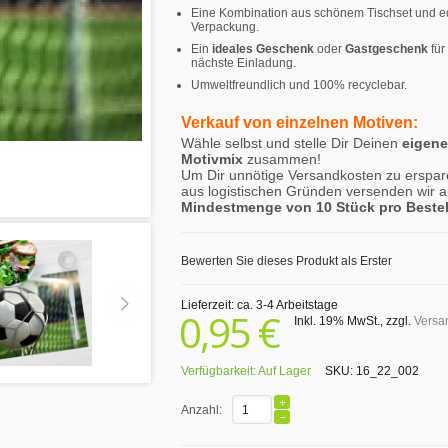
Eine Kombination aus schönem Tischset und e
Verpackung.
Ein
ideales Geschenk
oder
Gastgeschenk
für
nächste Einladung.
Umweltfreundlich und 100% recyclebar.
Verkauf von einzelnen Motiven:
Wähle selbst und stelle Dir Deinen
eigen
Motivmix
zusammen!
Um Dir unnötige Versandkosten zu erspar
aus logistischen Gründen versenden wir a
Mindestmenge von 10 Stück pro Beste
Bewerten Sie dieses Produkt als Erster
Lieferzeit: ca. 3-4 Arbeitstage
0,95 €
Inkl. 19% MwSt.
,
zzgl.
Versa
Verfügbarkeit:
Auf Lager
SKU:
16_22_002
Anzahl: