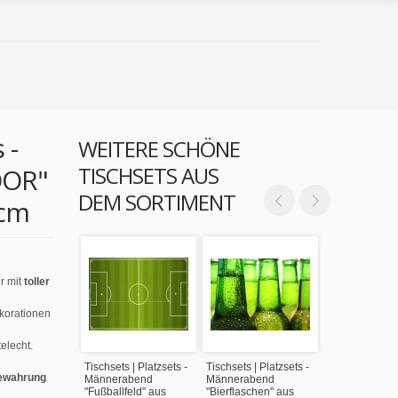
 -
WEITERE SCHÖNE
TISCHSETS AUS
OOR"
DEM SORTIMENT
 cm
r mit
toller
ekorationen
elecht.
Tischsets | Platzsets -
Tischsets | Platzsets -
ewahrung
Männerabend
Männerabend
"Fußballfeld" aus
"Bierflaschen" aus