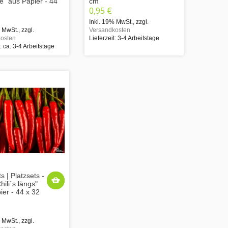
" aus Papier - 44
cm
0,95 €
Inkl. 19% MwSt.
,
zzgl.
% MwSt.
,
zzgl.
Versandkosten
osten
Lieferzeit: 3-4 Arbeitstage
t: ca. 3-4 Arbeitstage
s | Platzsets -
ili´s längs"
ier - 44 x 32
% MwSt.
,
zzgl.