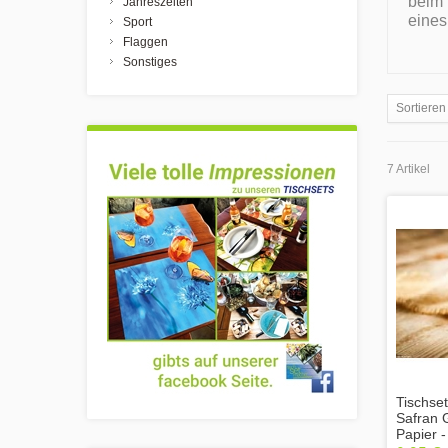
beim 
Jahreszeiten
eines
Sport
Flaggen
Sonstiges
Sortieren
7 Artikel
Tischset
Safran 
Papier 