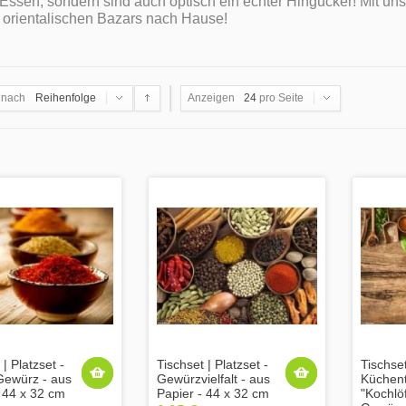
Essen, sondern sind auch optisch ein echter Hingucker! Mit un
 orientalischen Bazars nach Hause!
 nach
Reihenfolge
Anzeigen
24
pro Seite
 | Platzset -
Tischset | Platzset -
Tischset
Gewürz - aus
Gewürzvielfalt - aus
Küchent
- 44 x 32 cm
Papier - 44 x 32 cm
"Kochlö