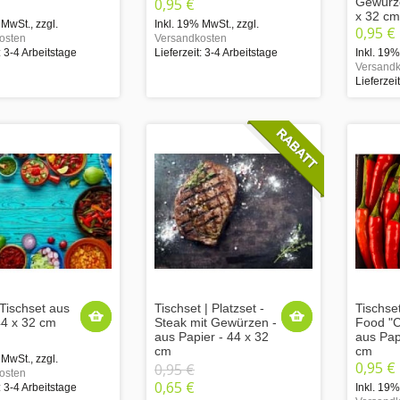
0,95 €
Gewürze
x 32 cm
 MwSt.
,
zzgl.
Inkl. 19% MwSt.
,
zzgl.
0,95 €
osten
Versandkosten
: 3-4 Arbeitstage
Lieferzeit: 3-4 Arbeitstage
Inkl. 19
Versandk
Lieferzei
Tischset aus
Tischset | Platzset -
Tischset
44 x 32 cm
Steak mit Gewürzen -
Food "Ch
aus Papier - 44 x 32
aus Pap
cm
cm
 MwSt.
,
zzgl.
0,95 €
0,95 €
osten
0,65 €
: 3-4 Arbeitstage
Inkl. 19