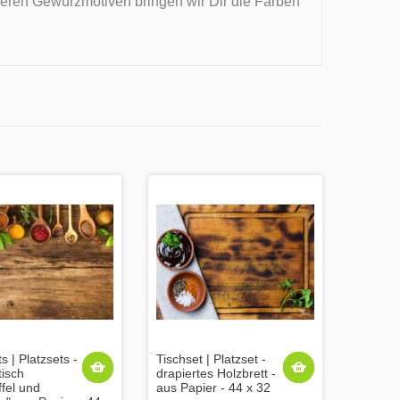
seren Gewürzmotiven bringen wir Dir die Farben
s | Platzsets -
Tischset | Platzset -
isch
drapiertes Holzbrett -
ffel und
aus Papier - 44 x 32