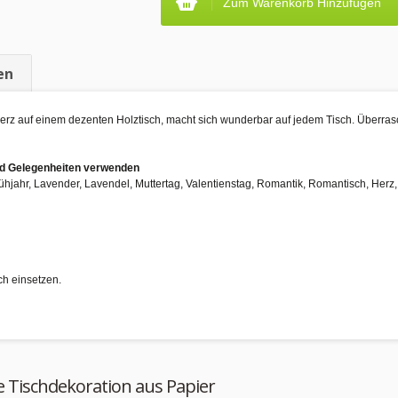
Zum Warenkorb Hinzufügen
en
Herz auf einem dezenten Holztisch, macht sich wunderbar auf jedem Tisch. Überras
und Gelegenheiten verwenden
rühjahr, Lavender, Lavendel, Muttertag, Valentienstag, Romantik, Romantisch, Herz, 
ch einsetzen.
e Tischdekoration aus Papier