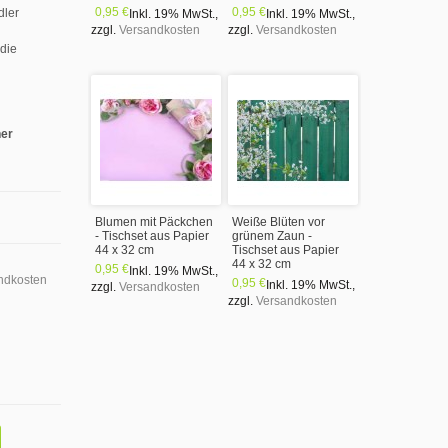
0,95 €
0,95 €
dler
Inkl. 19% MwSt.
,
Inkl. 19% MwSt.
,
zzgl.
Versandkosten
zzgl.
Versandkosten
 die
ner
Blumen mit Päckchen
Weiße Blüten vor
- Tischset aus Papier
grünem Zaun -
44 x 32 cm
Tischset aus Papier
44 x 32 cm
0,95 €
Inkl. 19% MwSt.
,
ndkosten
0,95 €
Inkl. 19% MwSt.
,
zzgl.
Versandkosten
zzgl.
Versandkosten