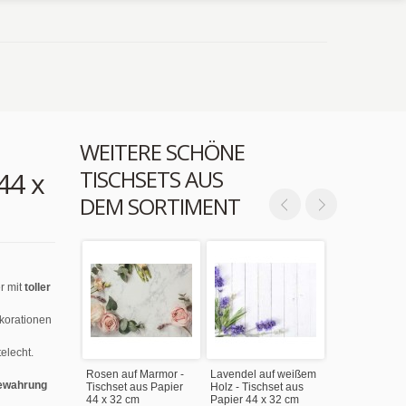
WEITERE SCHÖNE
TISCHSETS AUS
44 x
DEM SORTIMENT
r mit
toller
ekorationen
elecht.
Rosen auf Marmor -
Lavendel auf weißem
ewahrung
Tischset aus Papier
Holz - Tischset aus
44 x 32 cm
Papier 44 x 32 cm