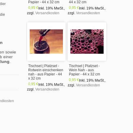
Papier - 44 x 32 cm
44 x 32 cm
dler
0,95 €
0,95 €
Inkl. 19% MwSt.
,
Inkl. 19% MwSt.
,
zzgl.
Versandkosten
zzgl.
Versandkosten
 die
en
en sowie
b einer
llung
.
Tischset | Platzset -
Tischset | Platzset -
Rotwein einschenken
Wein Nah - aus
nah - aus Papier - 44
Papier - 44 x 32 cm
x 32 cm
0,95 €
Inkl. 19% MwSt.
,
0,95 €
Inkl. 19% MwSt.
,
zzgl.
Versandkosten
zzgl.
Versandkosten
ndkosten