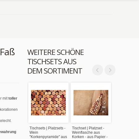
 Faß
WEITERE SCHÖNE
TISCHSETS AUS
DEM SORTIMENT
r mit
toller
ekorationen
elecht.
Tischsets | Platzsets -
Tischset | Platzset -
ewahrung
Wein
Weinflasche aus
"Korkenpyramide" aus
Korken - aus Papier -