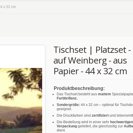
44 x 32 cm
Tischset | Platzset -
auf Weinberg - aus
Papier - 44 x 32 cm
Produktbeschreibung:
Das Tischset besteht aus
mattem
Spezialpapie
Farbbrillanz.
Sondergröße:
44 x 32 cm – optimal für Tischd
geeignet.
Die Druckfarben sind
zertifiziert
und lebensmitt
Die Bestellung wird in einer sehr
hochwertigen
Verpackung
geliefert, die gleichzeitig zur
Aufb
dient.