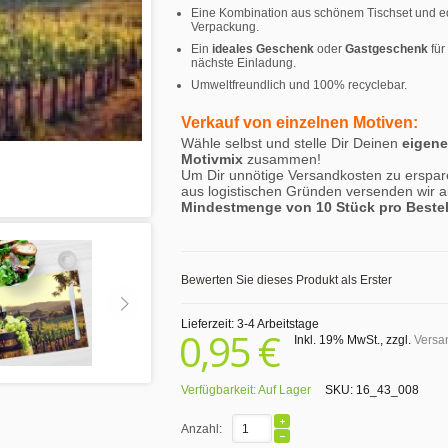
Eine Kombination aus schönem Tischset und e
Verpackung.
Ein
ideales Geschenk
oder
Gastgeschenk
für
nächste Einladung.
Umweltfreundlich und 100% recyclebar.
Verkauf von einzelnen Motiven:
Wähle selbst und stelle Dir Deinen
eigen
Motivmix
zusammen!
Um Dir unnötige Versandkosten zu erspar
aus logistischen Gründen versenden wir a
Mindestmenge von 10 Stück pro Beste
Bewerten Sie dieses Produkt als Erster
Lieferzeit: 3-4 Arbeitstage
0,95 €
Inkl. 19% MwSt.
,
zzgl.
Versa
Verfügbarkeit:
Auf Lager
SKU:
16_43_008
Anzahl: