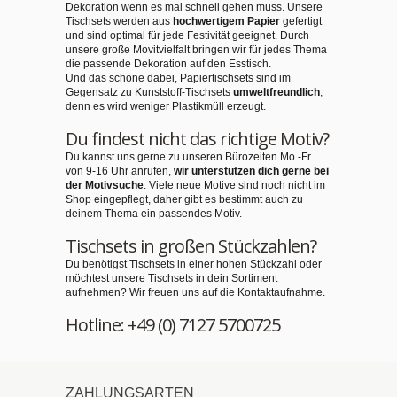
Dekoration wenn es mal schnell gehen muss. Unsere
Tischsets werden aus
hochwertigem Papier
gefertigt
und sind optimal für jede Festivität geeignet. Durch
unsere große Movitvielfalt bringen wir für jedes Thema
die passende Dekoration auf den Esstisch.
Und das schöne dabei, Papiertischsets sind im
Gegensatz zu Kunststoff-Tischsets
umweltfreundlich
,
denn es wird weniger Plastikmüll erzeugt.
Du findest nicht das richtige Motiv?
Du kannst uns gerne zu unseren Bürozeiten Mo.-Fr.
von 9-16 Uhr anrufen,
wir unterstützen dich gerne bei
der Motivsuche
. Viele neue Motive sind noch nicht im
Shop eingepflegt, daher gibt es bestimmt auch zu
deinem Thema ein passendes Motiv.
Tischsets in großen Stückzahlen?
Du benötigst Tischsets in einer hohen Stückzahl oder
möchtest unsere Tischsets in dein Sortiment
aufnehmen? Wir freuen uns auf die Kontaktaufnahme.
Hotline: +49 (0) 7127 5700725
ZAHLUNGSARTEN