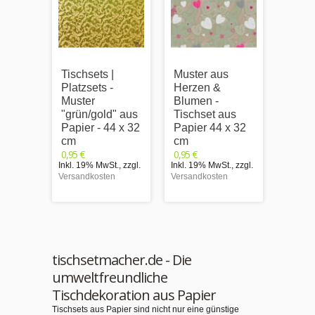
Tischsets |
Muster aus
Tischs
Platzsets -
Herzen &
Platzs
Muster
Blumen -
Muste
"grün/gold" aus
Tischset aus
"hellb
Papier - 44 x 32
Papier 44 x 32
weiße
cm
cm
aus P
0,95 €
0,95 €
x 32 
Inkl. 19% MwSt.
,
zzgl.
Inkl. 19% MwSt.
,
zzgl.
0,95 €
Versandkosten
Versandkosten
Inkl. 1
Versand
tischsetmacher.de - Die
umweltfreundliche
Tischdekoration aus Papier
Tischsets aus Papier sind nicht nur eine günstige