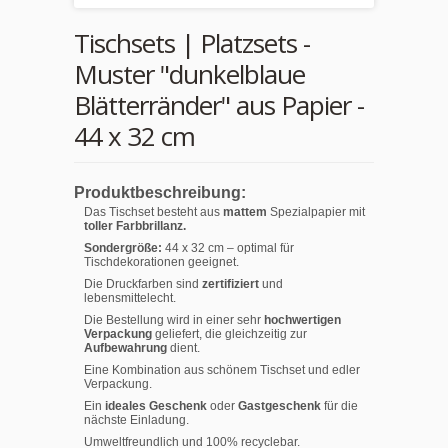
Tischsets | Platzsets -
Muster "dunkelblaue
Blätterränder" aus Papier -
44 x 32 cm
Produktbeschreibung:
Das Tischset besteht aus
mattem
Spezialpapier mit
toller Farbbrillanz.
Sondergröße:
44 x 32 cm – optimal für
Tischdekorationen geeignet.
Die Druckfarben sind
zertifiziert
und
lebensmittelecht.
Die Bestellung wird in einer sehr
hochwertigen
Verpackung
geliefert, die gleichzeitig zur
Aufbewahrung
dient.
Eine Kombination aus schönem Tischset und edler
Verpackung.
Ein
ideales Geschenk
oder
Gastgeschenk
für die
nächste Einladung.
Umweltfreundlich und 100% recyclebar.