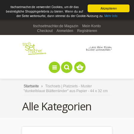
tischsetmacher.de verwendet Cookies, um dir das
Akzeptieren
bestmögliche Shoppingerlebnis zu bieten. Wenn du auf
der Seite weitersurfst, dann stimmst du der Cookie-Nutzung zu.
Mehr Info
tischsetmachter.de Magazin
Mein Konto
Checkout
Anmelden
Registrieren
Startseite
Tischsets | Platzsets - Muster
"dunkelblaue Blätterränder" aus Papier - 44 x 32 cm
Alle Kategorien