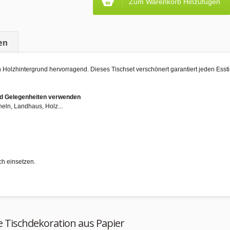
Zum Warenkorb Hinzufügen
en
 Holzhintergrund hervorragend. Dieses Tischset verschönert garantiert jeden Esst
und Gelegenheiten verwenden
cheln, Landhaus, Holz...
ch einsetzen.
e Tischdekoration aus Papier