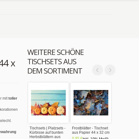
WEITERE SCHÖNE
TISCHSETS AUS
44 x
DEM SORTIMENT
r mit
toller
ekorationen
elecht.
Tischsets | Platzsets -
Frostblätter - Tischset
ewahrung
Kürbisse auf bunten
aus Papier 44 x 32 cm
Herbstblättern aus
0,95 €