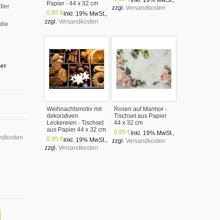
Inkl. 19% MwSt.
,
Papier - 44 x 32 cm
dler
zzgl.
Versandkosten
0,95 €
Inkl. 19% MwSt.
,
zzgl.
Versandkosten
 die
ner
Weihnachtsmotiv mit
Rosen auf Marmor -
dekorativen
Tischset aus Papier
Leckereien - Tischset
44 x 32 cm
aus Papier 44 x 32 cm
0,95 €
Inkl. 19% MwSt.
,
ndkosten
0,95 €
Inkl. 19% MwSt.
,
zzgl.
Versandkosten
zzgl.
Versandkosten