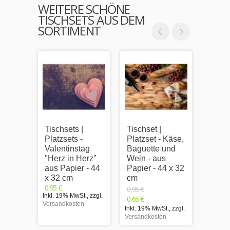
WEITERE SCHÖNE
TISCHSETS AUS DEM
SORTIMENT
Tischsets |
Tischset |
Tischs
Platzsets -
Platzset - Käse,
Platzs
Valentinstag
Baguette und
Rotw
"Herz in Herz"
Wein - aus
eins
aus Papier - 44
Papier - 44 x 32
nah -
x 32 cm
cm
Papie
0,95 €
cm
0,95 €
Inkl. 19% MwSt.
,
zzgl.
0,95 €
0,65 €
Versandkosten
Inkl. 1
Inkl. 19% MwSt.
,
zzgl.
Versand
Versandkosten