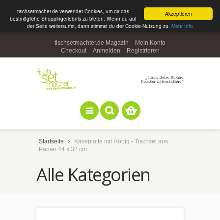
tischsetmacher.de verwendet Cookies, um dir das
Akzeptieren
bestmögliche Shoppingerlebnis zu bieten. Wenn du auf
der Seite weitersurfst, dann stimmst du der Cookie-Nutzung zu.
Mehr Info
tischsetmachter.de Magazin
Mein Konto
Checkout
Anmelden
Registrieren
Startseite
Käseplatte mit Honig - Tischset aus
Papier 44 x 32 cm
Alle Kategorien