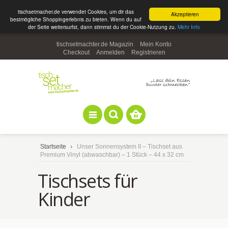
tischsetmacher.de verwendet Cookies, um dir das
Akzeptieren
bestmögliche Shoppingerlebnis zu bieten. Wenn du auf
der Seite weitersurfst, dann stimmst du der Cookie-Nutzung zu.
Mehr Info
tischsetmachter.de Magazin
Mein Konto
Checkout
Anmelden
Registrieren
Startseite
Unser Sonnensystem II – Tischset aus
Premium Vinyl (abwaschbar) – 1 Stück – 44 x 32 cm
Tischsets für
Kinder