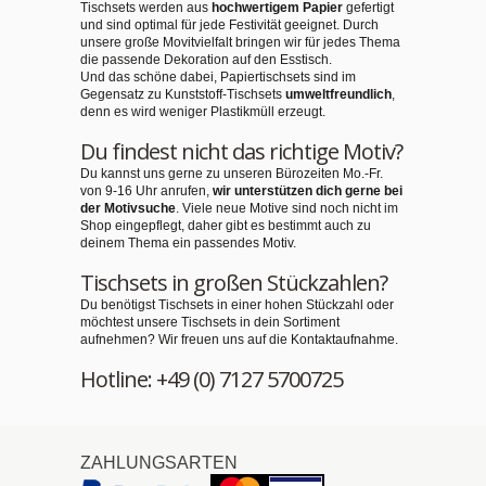
Tischsets werden aus
hochwertigem Papier
gefertigt
und sind optimal für jede Festivität geeignet. Durch
unsere große Movitvielfalt bringen wir für jedes Thema
die passende Dekoration auf den Esstisch.
Und das schöne dabei, Papiertischsets sind im
Gegensatz zu Kunststoff-Tischsets
umweltfreundlich
,
denn es wird weniger Plastikmüll erzeugt.
Du findest nicht das richtige Motiv?
Du kannst uns gerne zu unseren Bürozeiten Mo.-Fr.
von 9-16 Uhr anrufen,
wir unterstützen dich gerne bei
der Motivsuche
. Viele neue Motive sind noch nicht im
Shop eingepflegt, daher gibt es bestimmt auch zu
deinem Thema ein passendes Motiv.
Tischsets in großen Stückzahlen?
Du benötigst Tischsets in einer hohen Stückzahl oder
möchtest unsere Tischsets in dein Sortiment
aufnehmen? Wir freuen uns auf die Kontaktaufnahme.
Hotline: +49 (0) 7127 5700725
ZAHLUNGSARTEN