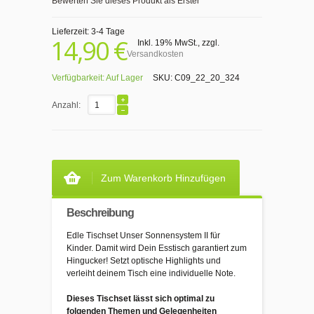
Bewerten Sie dieses Produkt als Erster
Lieferzeit: 3-4 Tage
14,90 €
Inkl. 19% MwSt.
,
zzgl.
Versandkosten
Verfügbarkeit:
Auf Lager
SKU:
C09_22_20_324
Anzahl:
Zum Warenkorb Hinzufügen
Beschreibung
Edle Tischset Unser Sonnensystem II für
Kinder. Damit wird Dein Esstisch garantiert zum
Hingucker! Setzt optische Highlights und
verleiht deinem Tisch eine individuelle Note.
Dieses Tischset lässt sich optimal zu
folgenden Themen und Gelegenheiten