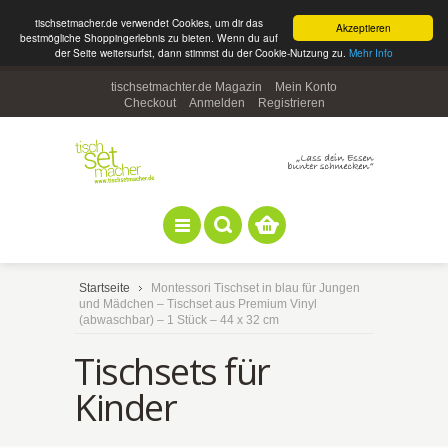
tischsetmacher.de verwendet Cookies, um dir das
Akzeptieren
bestmögliche Shoppingerlebnis zu bieten. Wenn du auf
der Seite weitersurfst, dann stimmst du der Cookie-Nutzung zu.
Mehr Info
tischsetmachter.de Magazin
Mein Konto
Checkout
Anmelden
Registrieren
Startseite
Montessori Tischset in blau für Jungen
und Mädchen – Tischset aus Premium Vinyl
(abwaschbar) – 1 Stück – 44 x 32 cm
Tischsets für
Kinder