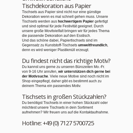
Tischdekoration aus Papier
Tischsets aus Papier sind nicht nur eine günstige
Dekoration wenn es mal schnell gehen muss. Unsere
Tischsets werden aus
hochwertigem Papier
gefertigt
und sind optimal für jede Festivität geeignet. Durch
unsere große Movitvielfalt bringen wir für jedes Thema
die passende Dekoration auf den Esstisch.
Und das schöne dabei, Papiertischsets sind im
Gegensatz zu Kunststoff-Tischsets
umweltfreundlich
,
denn es wird weniger Plastikmüll erzeugt.
Du findest nicht das richtige Motiv?
Du kannst uns gerne zu unseren Bürozeiten Mo.-Fr.
von 9-16 Uhr anrufen,
wir unterstützen dich gerne bei
der Motivsuche
. Viele neue Motive sind noch nicht im
Shop eingepflegt, daher gibt es bestimmt auch zu
deinem Thema ein passendes Motiv.
Tischsets in großen Stückzahlen?
Du benötigst Tischsets in einer hohen Stückzahl oder
möchtest unsere Tischsets in dein Sortiment
aufnehmen? Wir freuen uns auf die Kontaktaufnahme.
Hotline: +49 (0) 7127 5700725