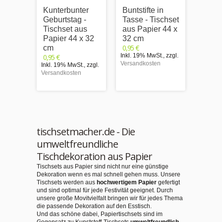
Kunterbunter
Buntstifte in
Tischs
Geburtstag -
Tasse - Tischset
Platzs
Tischset aus
aus Papier 44 x
Schul
Papier 44 x 32
32 cm
ABC -
0,95 €
cm
Papie
Inkl. 19% MwSt.
,
zzgl.
0,95 €
cm
Versandkosten
Inkl. 19% MwSt.
,
zzgl.
0,95 €
Versandkosten
Inkl. 1
Versand
tischsetmacher.de - Die
umweltfreundliche
Tischdekoration aus Papier
Tischsets aus Papier sind nicht nur eine günstige
Dekoration wenn es mal schnell gehen muss. Unsere
Tischsets werden aus
hochwertigem Papier
gefertigt
und sind optimal für jede Festivität geeignet. Durch
unsere große Movitvielfalt bringen wir für jedes Thema
die passende Dekoration auf den Esstisch.
Und das schöne dabei, Papiertischsets sind im