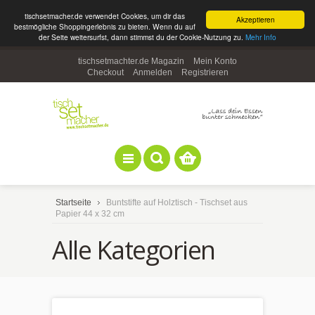
tischsetmacher.de verwendet Cookies, um dir das
Akzeptieren
bestmögliche Shoppingerlebnis zu bieten. Wenn du auf
der Seite weitersurfst, dann stimmst du der Cookie-Nutzung zu.
Mehr Info
tischsetmachter.de Magazin
Mein Konto
Checkout
Anmelden
Registrieren
Startseite
Buntstifte auf Holztisch - Tischset aus
Papier 44 x 32 cm
Alle Kategorien