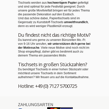
Tischsets werden aus
hochwertigem Papier
gefertigt
und sind optimal für jede Festivität geeignet. Durch
unsere große Movitvielfalt bringen wir für jedes Thema
die passende Dekoration auf den Esstisch.
Und das schöne dabei, Papiertischsets sind im
Gegensatz zu Kunststoff-Tischsets
umweltfreundlich
,
denn es wird weniger Plastikmüll erzeugt.
Du findest nicht das richtige Motiv?
Du kannst uns gerne zu unseren Bürozeiten Mo.-Fr.
von 9-16 Uhr anrufen,
wir unterstützen dich gerne bei
der Motivsuche
. Viele neue Motive sind noch nicht im
Shop eingepflegt, daher gibt es bestimmt auch zu
deinem Thema ein passendes Motiv.
Tischsets in großen Stückzahlen?
Du benötigst Tischsets in einer hohen Stückzahl oder
möchtest unsere Tischsets in dein Sortiment
aufnehmen? Wir freuen uns auf die Kontaktaufnahme.
Hotline: +49 (0) 7127 5700725
ZAHLUNGSARTEN