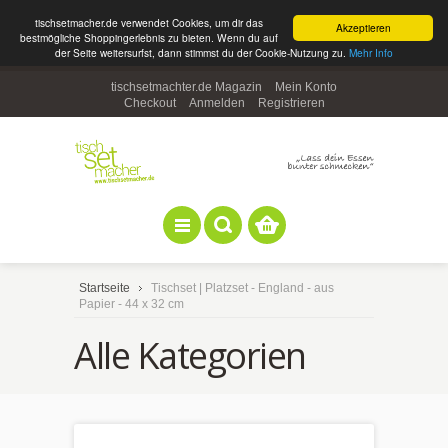
tischsetmacher.de verwendet Cookies, um dir das
Akzeptieren
bestmögliche Shoppingerlebnis zu bieten. Wenn du auf
der Seite weitersurfst, dann stimmst du der Cookie-Nutzung zu.
Mehr Info
tischsetmachter.de Magazin
Mein Konto
Checkout
Anmelden
Registrieren
Startseite
Tischset | Platzset - England - aus
Papier - 44 x 32 cm
Alle Kategorien