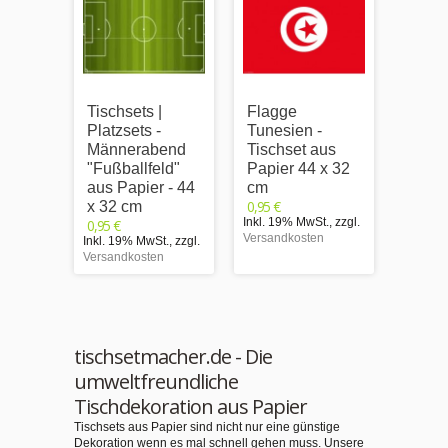
Tischsets |
Flagge
Tischs
Platzsets -
Tunesien -
Platzs
Männerabend
Tischset aus
Belgi
"Fußballfeld"
Papier 44 x 32
Papie
aus Papier - 44
cm
cm
0,95 €
0,95 €
x 32 cm
Inkl. 19% MwSt.
,
zzgl.
Inkl. 1
0,95 €
Versandkosten
Versand
Inkl. 19% MwSt.
,
zzgl.
Versandkosten
tischsetmacher.de - Die
umweltfreundliche
Tischdekoration aus Papier
Tischsets aus Papier sind nicht nur eine günstige
Dekoration wenn es mal schnell gehen muss. Unsere