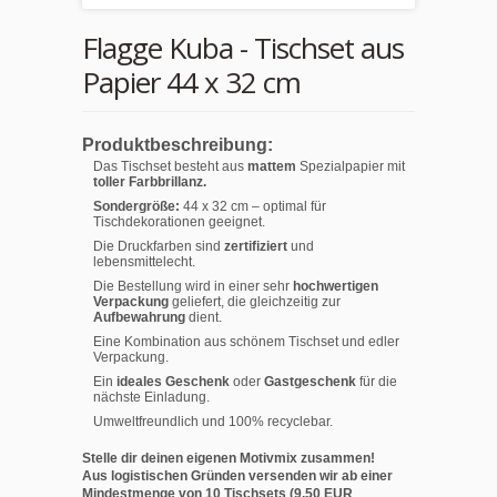
Flagge Kuba - Tischset aus
Papier 44 x 32 cm
Produktbeschreibung:
Das Tischset besteht aus
mattem
Spezialpapier mit
toller Farbbrillanz.
Sondergröße:
44 x 32 cm – optimal für
Tischdekorationen geeignet.
Die Druckfarben sind
zertifiziert
und
lebensmittelecht.
Die Bestellung wird in einer sehr
hochwertigen
Verpackung
geliefert, die gleichzeitig zur
Aufbewahrung
dient.
Eine Kombination aus schönem Tischset und edler
Verpackung.
Ein
ideales Geschenk
oder
Gastgeschenk
für die
nächste Einladung.
Umweltfreundlich und 100% recyclebar.
Stelle dir deinen eigenen Motivmix zusammen!
Aus logistischen Gründen versenden wir ab einer
Mindestmenge von 10 Tischsets (9,50 EUR