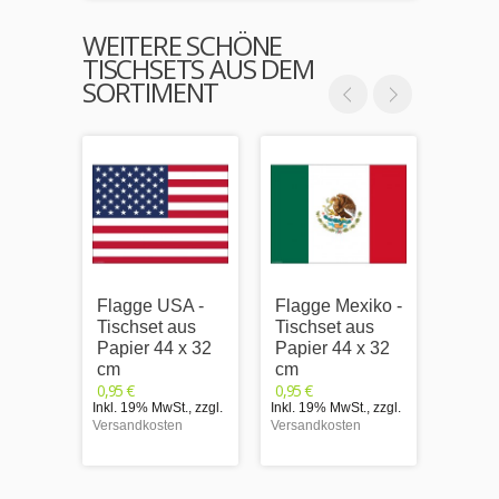
WEITERE SCHÖNE
TISCHSETS AUS DEM
SORTIMENT
Flagge USA -
Flagge Mexiko -
Flag
Tischset aus
Tischset aus
Brasil
Papier 44 x 32
Papier 44 x 32
Tisch
cm
cm
Papie
0,95 €
0,95 €
cm
Inkl. 19% MwSt.
,
zzgl.
Inkl. 19% MwSt.
,
zzgl.
0,95 €
Versandkosten
Versandkosten
Inkl. 1
Versand