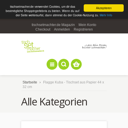
tischsetmacher.de verwendet Cookies, um dir das
Akzeptieren
bestmögliche Shoppingerlebnis zu bieten. Wenn du auf
der Seite weitersurfst, dann stimmst du der Cookie-Nutzung zu.
Mehr Info
tischsetmachter.de Magazin
Mein Konto
Checkout
Anmelden
Registrieren
Startseite
Flagge Kuba - Tischset aus Papier 44 x
32 cm
Alle Kategorien