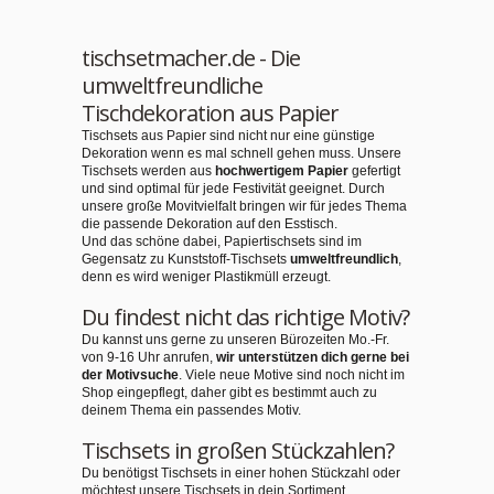
tischsetmacher.de - Die
umweltfreundliche
Tischdekoration aus Papier
Tischsets aus Papier sind nicht nur eine günstige
Dekoration wenn es mal schnell gehen muss. Unsere
Tischsets werden aus
hochwertigem Papier
gefertigt
und sind optimal für jede Festivität geeignet. Durch
unsere große Movitvielfalt bringen wir für jedes Thema
die passende Dekoration auf den Esstisch.
Und das schöne dabei, Papiertischsets sind im
Gegensatz zu Kunststoff-Tischsets
umweltfreundlich
,
denn es wird weniger Plastikmüll erzeugt.
Du findest nicht das richtige Motiv?
Du kannst uns gerne zu unseren Bürozeiten Mo.-Fr.
von 9-16 Uhr anrufen,
wir unterstützen dich gerne bei
der Motivsuche
. Viele neue Motive sind noch nicht im
Shop eingepflegt, daher gibt es bestimmt auch zu
deinem Thema ein passendes Motiv.
Tischsets in großen Stückzahlen?
Du benötigst Tischsets in einer hohen Stückzahl oder
möchtest unsere Tischsets in dein Sortiment