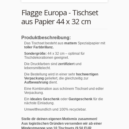
Flagge Europa - Tischset
aus Papier 44 x 32 cm
Produktbeschreibung:
Das Tischset besteht aus
mattem
Spezialpapier mit
toller Farbbrillanz.
Sondergröße:
44 x 32 cm – optimal für
Tischdekorationen geeignet.
Die Druckfarben sind
zertifiziert
und
lebensmittelecht.
Die Bestellung wird in einer sehr
hochwertigen
Verpackung
geliefert, die gleichzeitig zur
Aufbewahrung
dient.
Eine Kombination aus schönem Tischset und edler
Verpackung.
Ein
ideales Geschenk
oder
Gastgeschenk
für die
nächste Einladung.
Umweltfreundlich und 100% recyclebar.
Stelle dir deinen eigenen Motivmix zusammen!
Aus logistischen Gründen versenden wir ab einer
Mindestmenge von 10 Tischsets (9,50 EUR