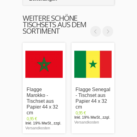
WEITERE SCHÖNE
TISCHSETS AUS DEM
SORTIMENT
Flagge
Flagge Senegal
Flagg
Marokko -
- Tischset aus
Tisch
Tischset aus
Papier 44 x 32
Papie
Papier 44 x 32
cm
cm
0,95 €
0,95 €
cm
Inkl. 19% MwSt.
,
zzgl.
Inkl. 1
0,95 €
Versandkosten
Versand
Inkl. 19% MwSt.
,
zzgl.
Versandkosten