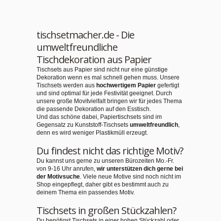
tischsetmacher.de - Die
umweltfreundliche
Tischdekoration aus Papier
Tischsets aus Papier sind nicht nur eine günstige
Dekoration wenn es mal schnell gehen muss. Unsere
Tischsets werden aus
hochwertigem Papier
gefertigt
und sind optimal für jede Festivität geeignet. Durch
unsere große Movitvielfalt bringen wir für jedes Thema
die passende Dekoration auf den Esstisch.
Und das schöne dabei, Papiertischsets sind im
Gegensatz zu Kunststoff-Tischsets
umweltfreundlich
,
denn es wird weniger Plastikmüll erzeugt.
Du findest nicht das richtige Motiv?
Du kannst uns gerne zu unseren Bürozeiten Mo.-Fr.
von 9-16 Uhr anrufen,
wir unterstützen dich gerne bei
der Motivsuche
. Viele neue Motive sind noch nicht im
Shop eingepflegt, daher gibt es bestimmt auch zu
deinem Thema ein passendes Motiv.
Tischsets in großen Stückzahlen?
Du benötigst Tischsets in einer hohen Stückzahl oder