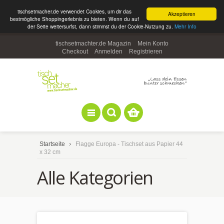
tischsetmacher.de verwendet Cookies, um dir das
Akzeptieren
bestmögliche Shoppingerlebnis zu bieten. Wenn du auf
der Seite weitersurfst, dann stimmst du der Cookie-Nutzung zu.
Mehr Info
tischsetmachter.de Magazin
Mein Konto
Checkout
Anmelden
Registrieren
Startseite
Flagge Europa - Tischset aus Papier 44
x 32 cm
Alle Kategorien