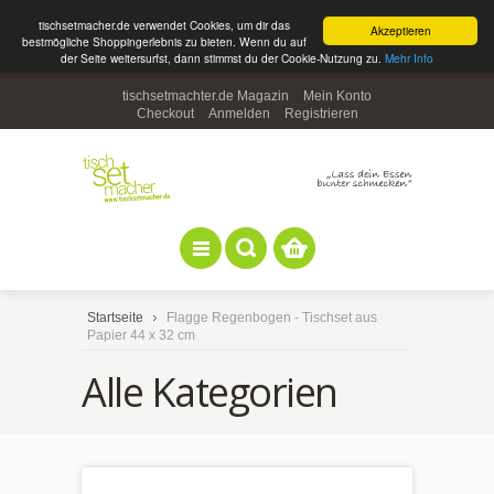
tischsetmacher.de verwendet Cookies, um dir das
Akzeptieren
bestmögliche Shoppingerlebnis zu bieten. Wenn du auf
der Seite weitersurfst, dann stimmst du der Cookie-Nutzung zu.
Mehr Info
tischsetmachter.de Magazin
Mein Konto
Checkout
Anmelden
Registrieren
Startseite
Flagge Regenbogen - Tischset aus
Papier 44 x 32 cm
Alle Kategorien