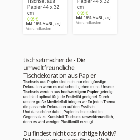
Tischset aus
Papier 44 x 32
Papie
Papier 44 x 32
cm
cm
0,95 €
0,95 €
cm
Inkl. 19% MwSt.
,
zzgl.
Inkl. 1
0,95 €
Versandkosten
Versand
Inkl. 19% MwSt.
,
zzgl.
Versandkosten
tischsetmacher.de - Die
umweltfreundliche
Tischdekoration aus Papier
Tischsets aus Papier sind nicht nur eine günstige
Dekoration wenn es mal schnell gehen muss. Unsere
Tischsets werden aus
hochwertigem Papier
gefertigt
und sind optimal für jede Festivität geeignet. Durch
unsere große Movitvielfalt bringen wir für jedes Thema
die passende Dekoration auf den Esstisch.
Und das schöne dabei, Papiertischsets sind im
Gegensatz zu Kunststoff-Tischsets
umweltfreundlich
,
denn es wird weniger Plastikmüll erzeugt.
Du findest nicht das richtige Motiv?
Du kannst uns gerne zu unseren Bürozeiten Mo.-Fr.