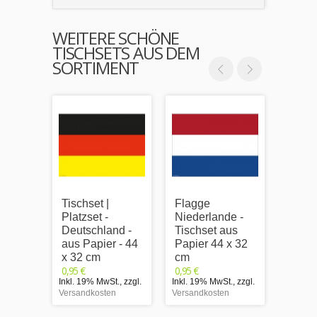
WEITERE SCHÖNE
TISCHSETS AUS DEM
SORTIMENT
Tischset |
Flagge
Tischs
Platzset -
Niederlande -
Platzs
Deutschland -
Tischset aus
Belgi
aus Papier - 44
Papier 44 x 32
Papie
x 32 cm
cm
cm
0,95 €
0,95 €
0,95 €
Inkl. 19% MwSt.
,
zzgl.
Inkl. 19% MwSt.
,
zzgl.
Inkl. 1
Versandkosten
Versandkosten
Versand