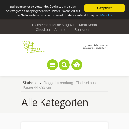
tischsetmacher.de verwendet Cookies, um dir das
Akzeptieren
bestmögliche Shoppingerlebnis zu bieten. Wenn du auf
der Seite weitersurfst, dann stimmst du der Cookie-Nutzung zu.
Mehr Info
tischsetmachter.de Magazin
Mein Konto
Checkout
Anmelden
Registrieren
Startseite
Flagge Luxemburg - Tischset aus
Papier 44 x 32 cm
Alle Kategorien