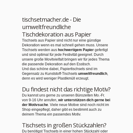
tischsetmacher.de - Die
umweltfreundliche
Tischdekoration aus Papier
Tischsets aus Papier sind nicht nur eine günstige
Dekoration wenn es mal schnell gehen muss. Unsere
Tischsets werden aus
hochwertigem Papier
gefertigt
und sind optimal für jede Festivität geeignet. Durch
unsere große Movitvielfalt bringen wir für jedes Thema
die passende Dekoration auf den Esstisch.
Und das schöne dabei, Papiertischsets sind im
Gegensatz zu Kunststoff-Tischsets
umweltfreundlich
,
denn es wird weniger Plastikmüll erzeugt.
Du findest nicht das richtige Motiv?
Du kannst uns gerne zu unseren Bürozeiten Mo.-Fr.
von 9-16 Uhr anrufen,
wir unterstützen dich gerne bei
der Motivsuche
. Viele neue Motive sind noch nicht im
Shop eingepflegt, daher gibt es bestimmt auch zu
deinem Thema ein passendes Motiv.
Tischsets in großen Stückzahlen?
Du benötigst Tischsets in einer hohen Stückzahl oder