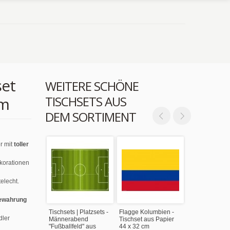
set
WEITERE SCHÖNE
TISCHSETS AUS
cm
DEM SORTIMENT
r mit
toller
ekorationen
elecht.
ewahrung
Tischsets | Platzsets -
Flagge Kolumbien -
dler
Männerabend
Tischset aus Papier
"Fußballfeld" aus
44 x 32 cm