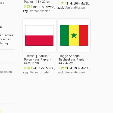
Papier - 44 x 32 cm
0,95 €
 die
Inkl. 19% MwSt.
,
0,95 €
Inkl. 19% MwSt.
,
zzgl.
Versandkosten
zzgl.
Versandkosten
en
en sowie
b einer
llung
.
Tischset | Platzset -
Flagge Senegal -
Polen - aus Papier -
Tischset aus Papier
44 x 32 cm
44 x 32 cm
0,95 €
0,95 €
Inkl. 19% MwSt.
,
Inkl. 19% MwSt.
,
ndkosten
zzgl.
Versandkosten
zzgl.
Versandkosten