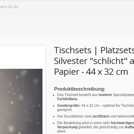
- 44 x 32 cm
Tischsets | Platzsets
Silvester "schlicht" 
Papier - 44 x 32 cm
Produktbeschreibung:
Das Tischset besteht aus
mattem
Spezialpapie
Farbbrillanz.
Sondergröße:
44 x 32 cm – optimal für Tischd
geeignet.
Die Druckfarben sind
zertifiziert
und lebensmitt
Die Bestellung wird in einer sehr
hochwertigen
Verpackung
geliefert, die gleichzeitig zur
Aufb
dient.