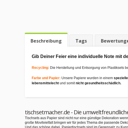
Beschreibung
Tags
Bewertung
Gib Deiner Feier eine individuelle Note mit
Recycling:
Die Herstellung und Entsorgung von Plastiksets b
Farbe und Papier:
Unsere Papiere wurden in einem
speziell
lebensmittelecht
und somit
nicht gesundheitsschädlich.
tischsetmacher.de - Die umweltfreundlich
Tischsets aus Papier sind nicht nur eine günstige Dekoration we
große Movitvielfalt bringen wir für jedes Thema die passende Deko
Und das schöne dabei, Papiertischsets sind im Gegensatz zu Kuns