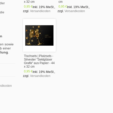
x 32 cm
cm
dler
0,95 €
0,95 €
Inkl. 19% MwSt.
,
Inkl. 19% MwSt.
,
zzgl.
Versandkosten
zzgl.
Versandkosten
 die
en
en sowie
b einer
llung
.
Tischsets | Platzsets -
Silvester "Sektgläser
Grafik" aus Papier - 44
x 32 cm
0,95 €
Inkl. 19% MwSt.
,
zzgl.
Versandkosten
ndkosten