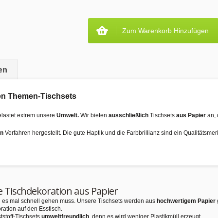
Zum Warenkorb Hinzufügen
en
 den Themen-Tischsets
elastet extrem unsere
Umwelt.
Wir bieten
ausschließlich
Tischsets
aus Papier
an, 
en
Verfahren hergestellt. Die gute Haptik und die Farbbrillianz sind ein Qualitätsme
e Tischdekoration aus Papier
nn es mal schnell gehen muss. Unsere Tischsets werden aus
hochwertigem Papier
ration auf den Esstisch.
tstoff-Tischsets
umweltfreundlich
, denn es wird weniger Plastikmüll erzeugt.