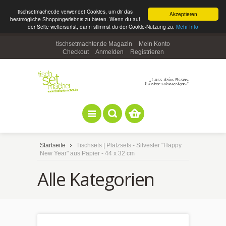
tischsetmacher.de verwendet Cookies, um dir das
Akzeptieren
bestmögliche Shoppingerlebnis zu bieten. Wenn du auf
der Seite weitersurfst, dann stimmst du der Cookie-Nutzung zu.
Mehr Info
tischsetmachter.de Magazin
Mein Konto
Checkout
Anmelden
Registrieren
Startseite
Tischsets | Platzsets - Silvester "Happy
New Year" aus Papier - 44 x 32 cm
Alle Kategorien