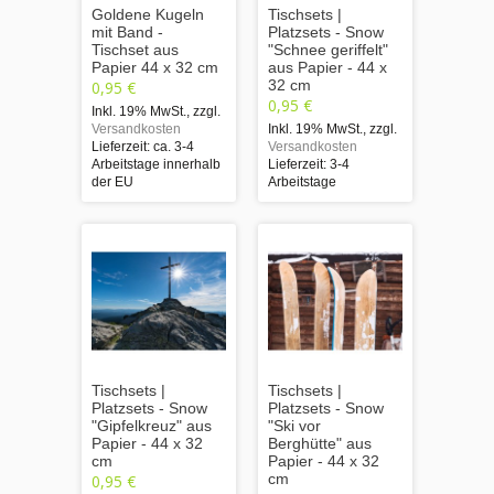
Goldene Kugeln
Tischsets |
mit Band -
Platzsets - Snow
Tischset aus
"Schnee geriffelt"
Papier 44 x 32 cm
aus Papier - 44 x
32 cm
0,95 €
0,95 €
Inkl. 19% MwSt.
,
zzgl.
Versandkosten
Inkl. 19% MwSt.
,
zzgl.
Lieferzeit: ca. 3-4
Versandkosten
Arbeitstage innerhalb
Lieferzeit: 3-4
der EU
Arbeitstage
Tischsets |
Tischsets |
Platzsets - Snow
Platzsets - Snow
"Gipfelkreuz" aus
"Ski vor
Papier - 44 x 32
Berghütte" aus
cm
Papier - 44 x 32
cm
0,95 €