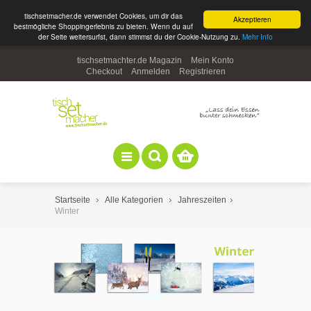
tischsetmacher.de verwendet Cookies, um dir das
Akzeptieren
bestmögliche Shoppingerlebnis zu bieten. Wenn du auf
der Seite weitersurfst, dann stimmst du der Cookie-Nutzung zu.
Mehr Info
tischsetmachter.de Magazin
Mein Konto
Checkout
Anmelden
Registrieren
Startseite
Alle Kategorien
Jahreszeiten
Winter